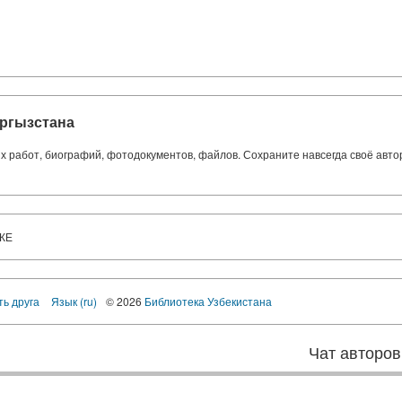
ргызстана
ких работ, биографий, фотодокументов, файлов. Сохраните навсегда своё авт
КЕ
ть друга
Язык (ru)
© 2026
Библиотека Узбекистана
Чат авторов