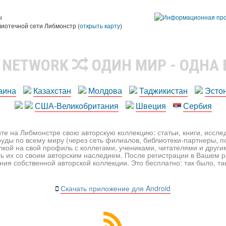
ы
лиотечной сети Либмонстр (
открыть карту
)
R NETWORK
ОДИН МИР - ОДНА
аина
Казахстан
Молдова
Таджикистан
Эсто
США-Великобритания
Швеция
Сербия
те на Либмонстре свою авторскую коллекцию: статьи, книги, иссл
уды по всему миру (через сеть филиалов, библиотеки-партнеры, по
лкой на свой профиль с коллегами, учениками, читателями и друг
ь их со своим авторским наследием. После регистрации в Вашем 
ия собственной авторской коллекции. Это бесплатно: так было, так 
Скачать приложение для Android