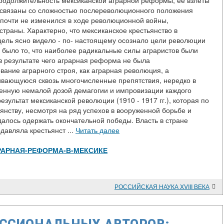
Продолжительность мексиканской аграрной реформы, ее взлеты
, связаны со сложностью послереволюционного положения
 почти не изменился в ходе революционной войны,
страны. Характерно, что мексиканское крестьянство в
цель ясно видело - по- настоящему осознало цели революции
м было то, что наиболее радикальные силы аграристов были
 в результате чего аграрная реформа не была
вание аграрного строя, как аграрная революция, а
бивающуюся сквозь многочисленные препятствия, нередко в
енную немалой дозой демагогии и импровизации каждого
зультат мексиканской революции (1910 - 1917 гг.), которая по
нству, несмотря на ряд успехов в вооруженной борьбе и
алось одержать окончательной победы. Власть в стране
давляла крестьянст ...
Читать далее
ew/АГРАРНАЯ-РЕФОРМА-В-МЕКСИКЕ
РОССИЙСКАЯ НАУКА XVIII ВЕКА