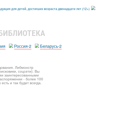
 БИБЛИОТЕКА
ния
Россия-2
Беларусь-2
едования. Либмонстр
исковики, соцсети). Вы
ими заинтересованными
распоряжении - более 100
есть и так будет всегда.