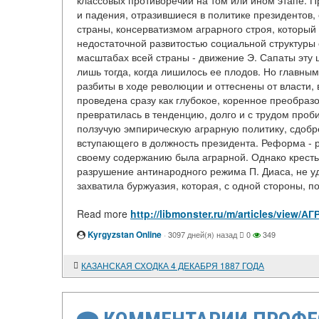
классовых противоречий на том или ином этапе. 
и падения, отразившиеся в политике президентов
страны, консерватизмом аграрного строя, который
недостаточной развитостью социальной структуры 
масштабах всей страны - движение Э. Сапаты эту 
лишь тогда, когда лишилось ее плодов. Но главны
разбиты в ходе революции и оттеснены от власти,
проведена сразу как глубокое, коренное преобразо
превратилась в тенденцию, долго и с трудом про
ползучую эмпирическую аграрную политику, сдобр
вступающего в должность президента. Реформа - ре
своему содержанию была аграрной. Однако крестья
разрушение антинародного режима П. Диаса, не уд
захватила буржуазия, которая, с одной стороны, по
Read more
http://libmonster.ru/m/articles/vi
Kyrgyzstan Online
·
3097 дней(я) назад
0
349
КАЗАНСКАЯ СХОДКА 4 ДЕКАБРЯ 1887 ГОДА