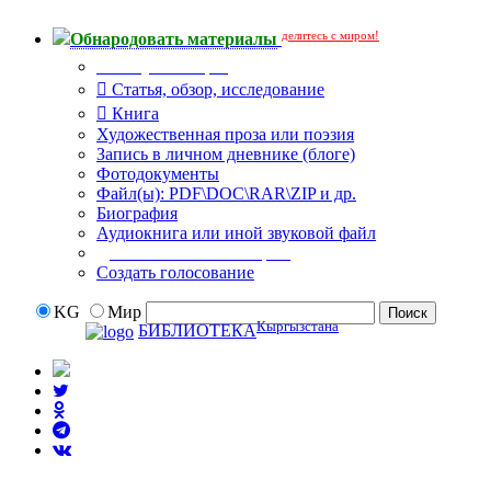
делитесь с миром!
Обнародовать материалы
Тип публикации
Статья, обзор, исследование
Книга
Художественная проза или поэзия
Запись в личном дневнике (блоге)
Фотодокументы
Файл(ы): PDF\DOC\RAR\ZIP и др.
Биография
Аудиокнига или иной звуковой файл
Дополнительные опции:
Создать голосование
KG
Мир
Кыргызстана
БИБЛИОТЕКА