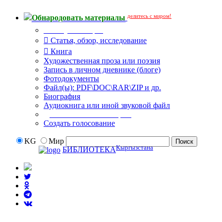
делитесь с миром!
Обнародовать материалы
Тип публикации
Статья, обзор, исследование
Книга
Художественная проза или поэзия
Запись в личном дневнике (блоге)
Фотодокументы
Файл(ы): PDF\DOC\RAR\ZIP и др.
Биография
Аудиокнига или иной звуковой файл
Дополнительные опции:
Создать голосование
KG
Мир
Кыргызстана
БИБЛИОТЕКА