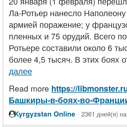
20 января (1 февраля) перешло
Ла-Ротьер нанесло Наполеону 
армией поражение; у французо
пленных и 75 орудий. Всего п
Ротьере составили около 6 тыс
более 4,5 тысяч. В этих боях о
далее
Read more
https://libmonster.r
Башкиры-в-боях-во-Франции
·
Kyrgyzstan Online
2361 дней(я) н