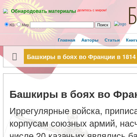
делитесь с миром!
Обнародовать материалы
KG
Мир
Главная
Авторы
Статьи
Книг
Башкиры в боях во Франции в 1814 
Башкиры в боях во Фран
Иррегулярные войска, припис
корпусам союзных армий, насч
числе 20 казачьих являлись 