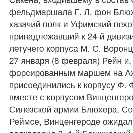
фельдмаршала Г. Л. фон Блюх
казачий полк и Уфимский пехо
принадлежавший к 24-й дивизи
летучего корпуса М. С. Ворон
27 января (8 февраля) Рейн и,
форсированным маршем на Ах
присоединились к корпусу Ф. 
вместе с корпусом Винценгеро
Силезской армии Блюхера. Соб
Реймсе, Винценгероде ожидал