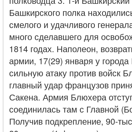
полководца 3. 1-й Башкирский 
Башкирского полка находилис
смелого и удачливого генерал
много сделавшего для освобо
1814 годах. Наполеон, возвра
армии, 17(29) января у город
сильную атаку против войск Б
главный удар французов приня
Сакена. Армия Блюхера отступ
соединилась там с Главной (Б
Получив подкрепление, 90-ты