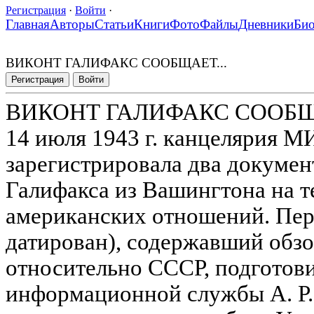
Регистрация
·
Войти
·
Главная
Авторы
Статьи
Книги
Фото
Файлы
Дневники
Би
ВИКОНТ ГАЛИФАКС СООБЩАЕТ...
Регистрация
Войти
ВИКОНТ ГАЛИФАКС СООБЩА
14 июля 1943 г. канцелярия 
зарегистрировала два докумен
Галифакса из Вашингтона на т
американских отношений. Пер
датирован), содержавший об
относительно СССР, подготов
информационной службы А. Р.