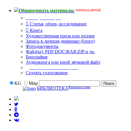
делитесь с миром!
Обнародовать материалы
Тип публикации
Статья, обзор, исследование
Книга
Художественная проза или поэзия
Запись в личном дневнике (блоге)
Фотодокументы
Файл(ы): PDF\DOC\RAR\ZIP и др.
Биография
Аудиокнига или иной звуковой файл
Дополнительные опции:
Создать голосование
KG
Мир
Кыргызстана
БИБЛИОТЕКА