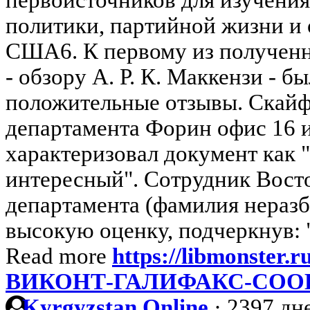
политики, партийной жизни и
США6. К первому из получен
- обзору А. Р. К. Маккензи - 
положительные отзывы. Скайф
департамента Форин офис 16 и
характеризовал документ как 
интересный". Сотрудник Восто
департамента (фамилия неразб
высокую оценку, подчеркнув: "
Read more
https://libmonster.r
ВИКОНТ-ГАЛИФАКС-СО
Kyrgyzstan Online
·
2397 дне