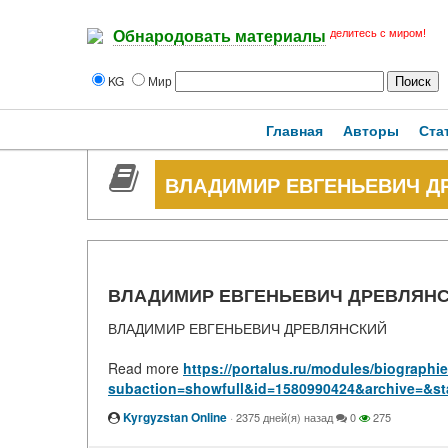
делитесь с миром!
Обнародовать материалы
KG
Мир
Главная
Авторы
Ста
ВЛАДИМИР ЕВГЕНЬЕВИЧ Д
ВЛАДИМИР ЕВГЕНЬЕВИЧ ДРЕВЛЯН
ВЛАДИМИР ЕВГЕНЬЕВИЧ ДРЕВЛЯНСКИЙ
Read more
https://portalus.ru/modules/biograph
subaction=showfull&id=1580990424&archive=&st
Kyrgyzstan Online
·
2375 дней(я) назад
0
275