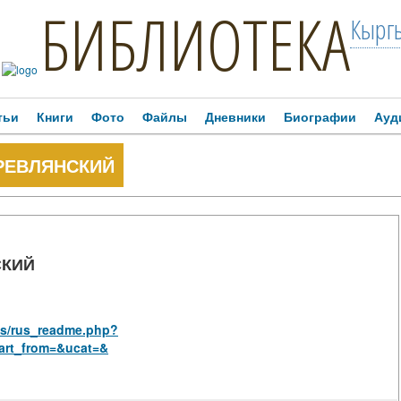
БИБЛИОТЕКА
Кыргы
тьи
Книги
Фото
Файлы
Дневники
Биографии
Ауд
РЕВЛЯНСКИЙ
СКИЙ
ies/rus_readme.php?
art_from=&ucat=&