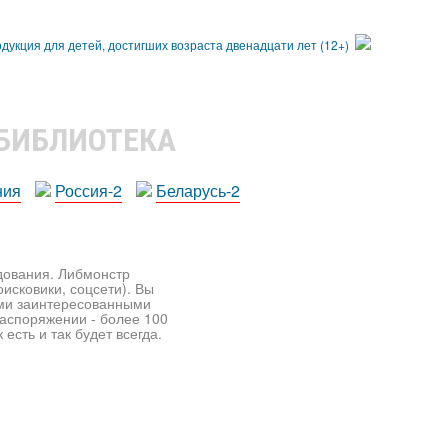
 БИБЛИОТЕКА
ния
Россия-2
Беларусь-2
едования. Либмонстр
исковики, соцсети). Вы
ими заинтересованными
распоряжении - более 100
есть и так будет всегда.