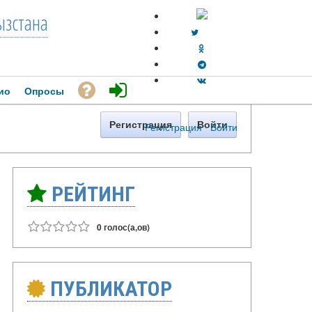
зстана
ио
Опросы
Регистрация
Войти
Регистрация
·
Войти
РЕЙТИНГ
0 голос(а,ов)
ПУБЛИКАТОР