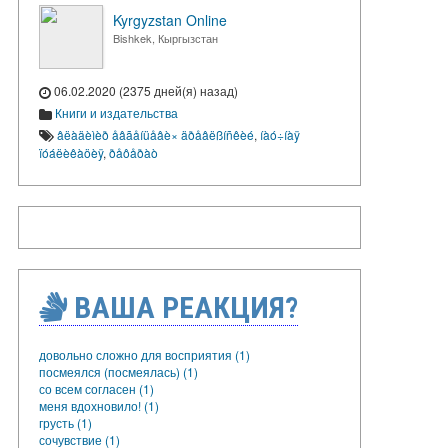
Kyrgyzstan Online
Bishkek, Кыргызстан
06.02.2020 (2375 дней(я) назад)
Книги и издательства
âëàäèìèð åâãåíüåâè× äðåâëßíñêèé
,
íàó÷íàÿ
ïóáëèêàöèÿ
,
ðåôåðàò
ВАША РЕАКЦИЯ?
довольно сложно для восприятия (1)
посмеялся (посмеялась) (1)
со всем согласен (1)
меня вдохновило! (1)
грусть (1)
сочувствие (1)