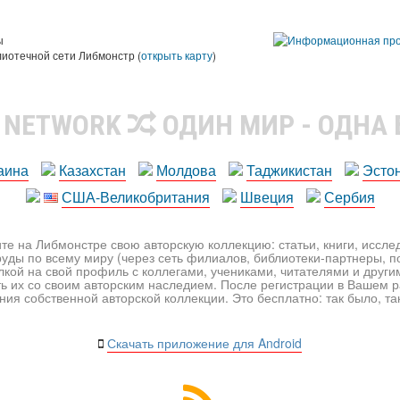
ы
лиотечной сети Либмонстр (
открыть карту
)
R NETWORK
ОДИН МИР - ОДНА
аина
Казахстан
Молдова
Таджикистан
Эсто
США-Великобритания
Швеция
Сербия
те на Либмонстре свою авторскую коллекцию: статьи, книги, иссл
уды по всему миру (через сеть филиалов, библиотеки-партнеры, по
лкой на свой профиль с коллегами, учениками, читателями и друг
ь их со своим авторским наследием. После регистрации в Вашем 
ия собственной авторской коллекции. Это бесплатно: так было, так 
Скачать приложение для Android