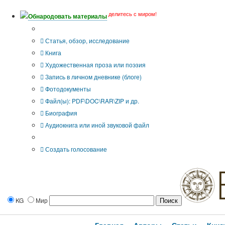
делитесь с миром!
Обнародовать материалы
Тип публикации
Статья, обзор, исследование
Книга
Художественная проза или поэзия
Запись в личном дневнике (блоге)
Фотодокументы
Файл(ы): PDF\DOC\RAR\ZIP и др.
Биография
Аудиокнига или иной звуковой файл
Дополнительные опции:
Создать голосование
KG
Мир