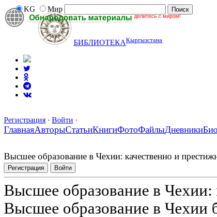
KG
Мир
делитесь с миром!
Обнародовать материалы
Кыргызстана
БИБЛИОТЕКА
Регистрация
·
Войти
·
Главная
Авторы
Статьи
Книги
Фото
Файлы
Дневники
Би
Высшее образование в Чехии: качественно и престиж
Регистрация
Войти
Высшее образование в Чехии:
Высшее образование в Чехии 