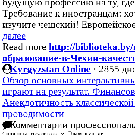
будущую профессию на ту, где
Требование к иностранцам: хо
изучите чешский! Европейское 
далее
Read more
http://biblioteka.b
образование-в-Чехии-качест
Kyrgyzstan Online
·
2855 дне
Обзор основных интерактивны
играют на результат. Финансо
Анекдотичность классической
проводимости
Комментарии профессиональ
Сортировка:
развернуть все