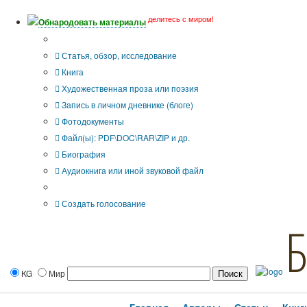
делитесь с миром!
Обнародовать материалы
Тип публикации
Статья, обзор, исследование
Книга
Художественная проза или поэзия
Запись в личном дневнике (блоге)
Фотодокументы
Файл(ы): PDF\DOC\RAR\ZIP и др.
Биография
Аудиокнига или иной звуковой файл
Дополнительные опции:
Создать голосование
KG
Мир