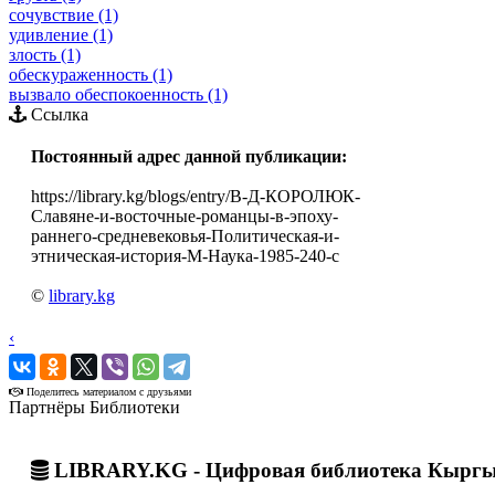
сочувствие (1)
удивление (1)
злость (1)
обескураженность (1)
вызвало обеспокоенность (1)
Ссылка
Постоянный адрес данной публикации:
https://library.kg/blogs/entry/В-Д-КОРОЛЮК-
Славяне-и-восточные-романцы-в-эпоху-
раннего-средневековья-Политическая-и-
этническая-история-М-Наука-1985-240-с
©
library.kg
‹
›
Поделитесь материалом с друзьями
Партнёры Библиотеки
LIBRARY.KG - Цифровая библиотека Кыргы