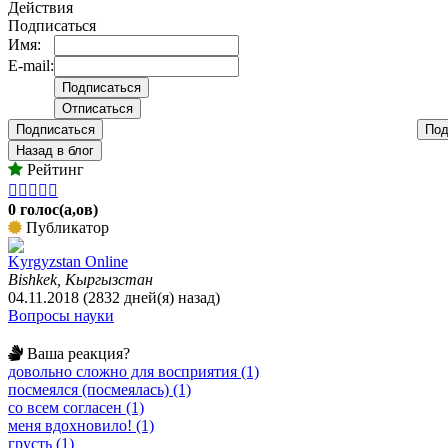
Действия
Подписаться
Имя:
E-mail:
Подписаться
Под
Назад в блог
Рейтинг





0 голос(а,ов)
Публикатор
Kyrgyzstan Online
Bishkek, Кыргызстан
04.11.2018 (2832 дней(я) назад)
Вопросы науки
Ваша реакция?
довольно сложно для восприятия (1)
посмеялся (посмеялась) (1)
со всем согласен (1)
меня вдохновило! (1)
грусть (1)