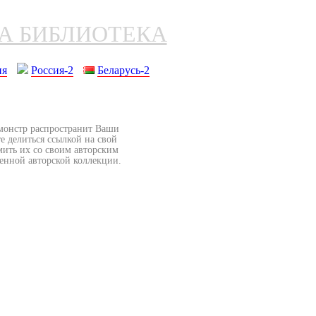
НА БИБЛИОТЕКА
ия
Россия-2
Беларусь-2
бмонстр распространит Ваши
е делиться ссылкой на свой
мить их со своим авторским
венной авторской коллекции.