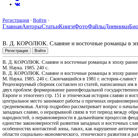
Регистрация
·
Войти
·
Главная
Авторы
Статьи
Книги
Фото
Файлы
Дневники
Би
В. Д. КОРОЛЮК. Славяне и восточные романцы в эпох
Регистрация
Войти
В. Д. КОРОЛЮК. Славяне и восточные романцы в эпоху раннего
М. Наука. 1985. 240 с.
В. Д. КОРОЛЮК. Славяне и восточные романцы в эпоху раннего
М. Наука. 1985. 240 с. Скончавшийся в 1981 г. историк-славис
Рецензируемый сборник составлен из статей, написанных им в
двух проблем: формирование раннефеодальной государственно
Европе и этногенез стр. 151 и этническая история славян и во
центральное место занимают работы о причинах неравномерног
средневековья. Автор подробно рассматривает вопрос о начал
западных славян, о неразрывной связи в тот период между об
народностей, о неравномерности в дальнейшем процессов фео
единстве закономерностей развития западных и восточных славян
особенностях контактной зоны, таких, как нарушение антично
области социально-экономического, этнического развития и ра