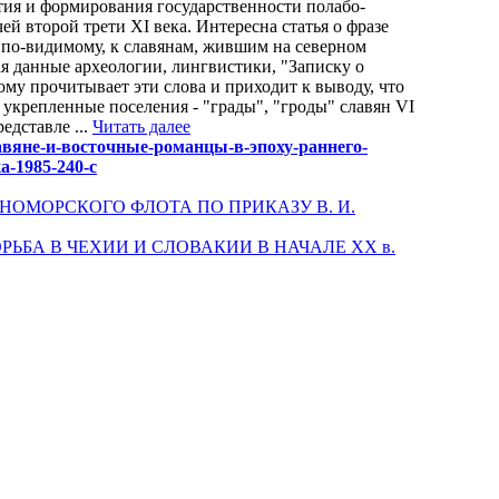
тия и формирования государственности полабо-
ей второй трети XI века. Интересна статья о фразе
, по-видимому, к славянам, жившим на северном
вая данные археологии, лингвистики, "Записку о
ому прочитывает эти слова и приходит к выводу, что
а укрепленные поселения - "грады", "гроды" славян VI
редставле ...
Читать далее
лавяне-и-восточные-романцы-в-эпоху-раннего-
-1985-240-с
РНОМОРСКОГО ФЛОТА ПО ПРИКАЗУ В. И.
ОРЬБА В ЧЕХИИ И СЛОВАКИИ В НАЧАЛЕ XX в.