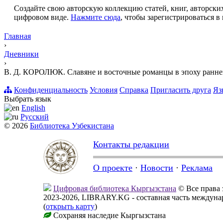
Создайте свою авторскую коллекцию статей, книг, авторских
цифровом виде.
Нажмите сюда
, чтобы зарегистрироваться в 
Главная
›
Дневники
›
В. Д. КОРОЛЮК. Славяне и восточные романцы в эпоху раннего 
Конфиденциальность
Условия
Справка
Пригласить друга
Яз
Выбрать язык
English
Русский
© 2026
Библиотека Узбекистана
Контакты редакции
О проекте
·
Новости
·
Реклама
Цифровая библиотека Кыргызстана
© Все права
2023-2026, LIBRARY.KG - составная часть междун
(
открыть карту
)
Сохраняя наследие Кыргызстана