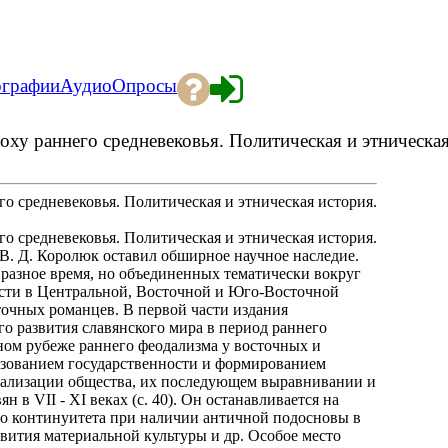
ографии
Аудио
Опросы
у раннего средневековья. Политическая и этническая 
 средневековья. Политическая и этническая история.
 средневековья. Политическая и этническая история.
т В. Д. Королюк оставил обширное научное наследие.
 разное время, но объединенных тематически вокруг
сти в Центральной, Восточной и Юго-Восточной
сточных романцев. В первой части издания
о развития славянского мира в период раннего
ьном рубеже раннего феодализма у восточных и
разованием государственности и формированием
дализации общества, их последующем выравнивании и
 в VII - XI веках (с. 40). Он останавливается на
го континуитета при наличии античной подосновы в
звития материальной культуры и др. Особое место