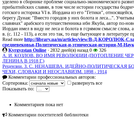
уделено в сборнике проблеме социально-экономического разви
прибалтийских славян, в том числе истории государства бодрич
готского историка VI в. Иордана из его "Гетики", относящейся
берегу Дуная: "Вместо городов у них болота и леса...". Учиты
славянах" арабского путешественника ибн Якуба, автор по-нов
Иордан имел в виду не леса и болота в гсрямом смысле слова, 
в. (с. 112 - 113), а если это так, то еще бытующее в литературе п
Read more
http://library.ua/m/articles/view/В-Д-КОРОЛЮК-С
средневековья-Политическая-и-этническая-история-М-Наука
Kyrgyzstan Online
·
2832 дней(я) назад
0
326
А. И. КОЗЛОВ. ВО ИМЯ РЕВОЛЮЦИИ (ПОТОПЛЕНИЕ ЧЕ
ЛЕНИНА В 1918 Г.)
Рецензии. З. С. НЕНАШЕВА. ИДЕЙНО-ПОЛИТИЧЕСКАЯ Б
ЧЕХИ, СЛОВАКИ И НЕОСЛАВИЗМ. 1898 - 1914
Комментарии профессиональных авторов:
Сортировка:
развернуть все
Показывать по:
Комментариев пока нет
Комментарии посетителей библиотеки