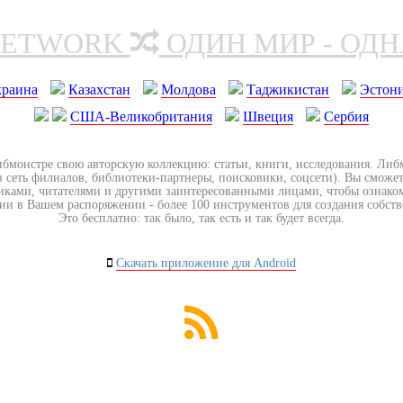
NETWORK
ОДИН МИР - ОД
краина
Казахстан
Молдова
Таджикистан
Эстон
США-Великобритания
Швеция
Сербия
ибмонстре свою авторскую коллекцию: статьи, книги, исследования. Ли
з сеть филиалов, библиотеки-партнеры, поисковики, соцсети). Вы сможет
иками, читателями и другими заинтересованными лицами, чтобы ознако
ии в Вашем распоряжении - более 100 инструментов для создания собст
Это бесплатно: так было, так есть и так будет всегда.
Скачать приложение для Android