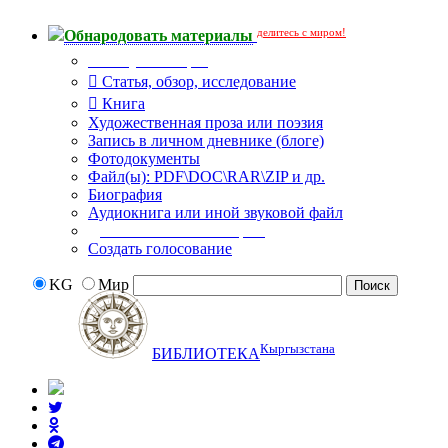
делитесь с миром!
Обнародовать материалы
Тип публикации
Статья, обзор, исследование
Книга
Художественная проза или поэзия
Запись в личном дневнике (блоге)
Фотодокументы
Файл(ы): PDF\DOC\RAR\ZIP и др.
Биография
Аудиокнига или иной звуковой файл
Дополнительные опции:
Создать голосование
KG
Мир
Кыргызстана
БИБЛИОТЕКА