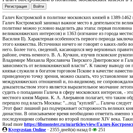
Регистрация
Войти
Галич Костромской в политике московских князей в 1389-1462 г
Галич Костромской занимал важное место в деятельности вели
политике можно условно выделить два этапа: первая половина X
великокняжеских интересов) и 1363 (изгнание из города местног
Василия II). Характерная особенность первого периода заключ
этого княжества. Источники ничего не говорят о каких-либо 
него. Более того, сведений, касающихся мер верховных прави
районе, очень немного. В. А. Кучкин, изучив псковские рукопи
Владимире Михаила Ярославича Тверского Дмитровское и Гали
зависимость от великокняжеской власти". К такому выводу он 
князья служили в богатом торговом Пскове в качестве намест
приведенную точку зрения, можно сказать, что установление з
междукняжеских отношений и, по-видимому, не сопровождал
доказательством этого является выразительное молчание летоп
судить о попадании Галича в сферу московских интересов, - э
местного князя Марии. К. А. Аверьянов полагает, что таким об
перешло под власть Москвы: "...под "куплей"... Галича следует
Этот факт лишний раз подчеркивает осторожность великих кня
династии. В описываемое время необходимо отметить именно эту
последующими событиями во второй половине XIV века. Таким 
Read more
https://libmonster.ru/m/articles/view/Галич-Костр
Kyrgyzstan Online
·
2355 дней(я) назад
0
251