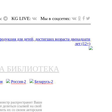
в:
KG LIVE:
Мы в соцсетях:
НА БИБЛИОТЕКА
ия
Россия-2
Беларусь-2
бмонстр распространит Ваши
е делиться ссылкой на свой
мить их со своим авторским