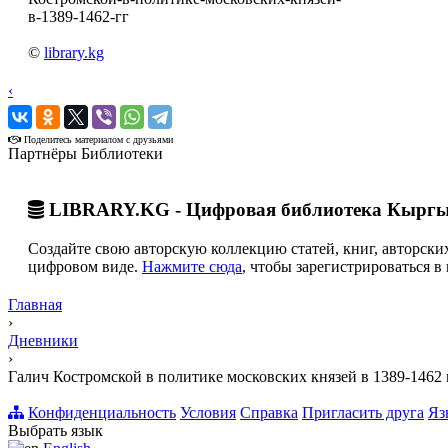
в-1389-1462-гг
©
library.kg
‹
›
Поделитесь материалом с друзьями
Партнёры Библиотеки
LIBRARY.KG - Цифровая библиотека Кыргы
Создайте свою авторскую коллекцию статей, книг, авторских
цифровом виде.
Нажмите сюда
, чтобы зарегистрироваться в 
Главная
›
Дневники
›
Галич Костромской в политике московских князей в 1389-1462 г
Конфиденциальность
Условия
Справка
Пригласить друга
Яз
Выбрать язык