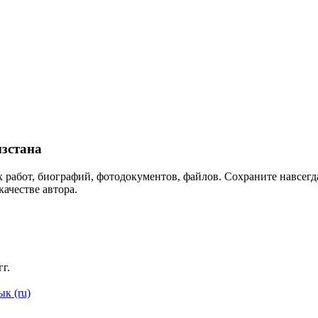
зстана
 работ, биографий, фотодокументов, файлов. Сохраните навсегда
качестве автора.
г.
ык (ru)