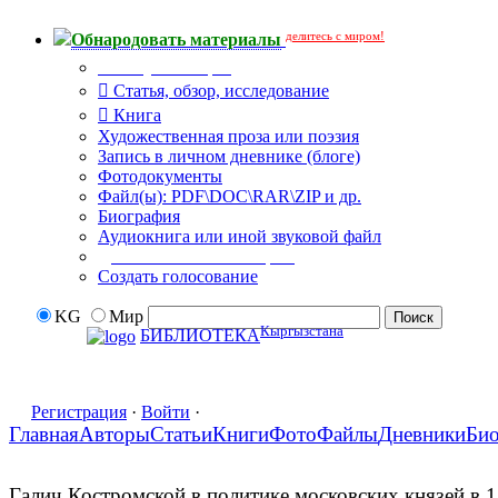
делитесь с миром!
Обнародовать материалы
Тип публикации
Статья, обзор, исследование
Книга
Художественная проза или поэзия
Запись в личном дневнике (блоге)
Фотодокументы
Файл(ы): PDF\DOC\RAR\ZIP и др.
Биография
Аудиокнига или иной звуковой файл
Дополнительные опции:
Создать голосование
KG
Мир
Кыргызстана
БИБЛИОТЕКА
Регистрация
·
Войти
·
Главная
Авторы
Статьи
Книги
Фото
Файлы
Дневники
Би
Галич Костромской в политике московских князей в 1