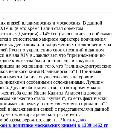
г.
ких князей владимирских и московских. В данной
IV в. (в это время Галич стал объектом
о князя Дмитрия) - 1450 гг. (завоевание его войсками
ается в относительно мирном характере подчинения
военных действиях или вооруженных столкновениях за
телей Руси по укреплению своих позиций в данном
си начала XIV в., заключает, что "при княжении во
цкое княжества были поставлены в какую-то
пришел на основании того, что "галицко-дмитровские
ников великого князя Владимирского"1. Принимая
ависимости Галича осуществлялось на уровне
ось никакими особенными осложнениями. Лучшим
исей. Другое обстоятельство, по которому можно
то женитьба сына Ивана Калиты Андрея на дочери
разом княжество стало "куплей", то есть фактически
 понимать передачу тестем своему зятю приданого" 2.
зей в налаживании связей с представителями данной
 черту, которая резко контрастирует с
образом, вероятно, еще п ...
Читать далее
омской-в-политике-московских-князей-в-1389-1462-гг