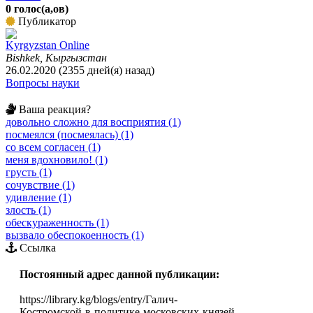
0 голос(а,ов)
Публикатор
Kyrgyzstan Online
Bishkek, Кыргызстан
26.02.2020 (2355 дней(я) назад)
Вопросы науки
Ваша реакция?
довольно сложно для восприятия (1)
посмеялся (посмеялась) (1)
со всем согласен (1)
меня вдохновило! (1)
грусть (1)
сочувствие (1)
удивление (1)
злость (1)
обескураженность (1)
вызвало обеспокоенность (1)
Ссылка
Постоянный адрес данной публикации:
https://library.kg/blogs/entry/Галич-
Костромской-в-политике-московских-князей-