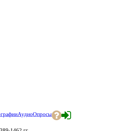
ографии
Аудио
Опросы
389-1462 гг.