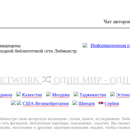
Чат авторо
 защищены
ародной библиотечной сети Либмонстр
NETWORK
ОДИН МИР - ОД
краина
Казахстан
Молдова
Таджикистан
Эстон
США-Великобритания
Швеция
Сербия
ибмонстре свою авторскую коллекцию: статьи, книги, исследования. Ли
з сеть филиалов, библиотеки-партнеры, поисковики, соцсети). Вы сможет
иками, читателями и другими заинтересованными лицами, чтобы ознако