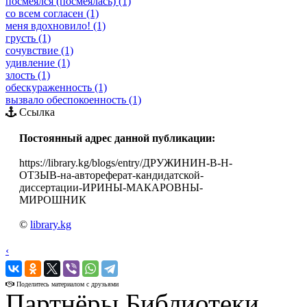
посмеялся (посмеялась) (1)
со всем согласен (1)
меня вдохновило! (1)
грусть (1)
сочувствие (1)
удивление (1)
злость (1)
обескураженность (1)
вызвало обеспокоенность (1)
Ссылка
Постоянный адрес данной публикации:
https://library.kg/blogs/entry/ДРУЖИНИН-В-Н-
ОТЗЫВ-на-автореферат-кандидатской-
диссертации-ИРИНЫ-МАКАРОВНЫ-
МИРОШНИК
©
library.kg
‹
›
Поделитесь материалом с друзьями
Партнёры Библиотеки