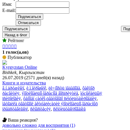
Имя:
E-mail:
Подписаться
Под
Назад в блог
Рейтинг





1 голос(а,ов)
Публикатор
Kyrgyzstan Online
Bishkek, Кыргызстан
26.07.2019 (2571 дней(я) назад)
Книги и издательства
â.í.äðóæèíèí
,
è.ì.ìèðîøíèê
,
ëè÷íîñòü ïåäàãîãà
,
ôàêòîð
ðàçâèòèÿ
,
ýìîöèîíàëüíî-îáðàçíîå âîñïðèÿòèå
,
ìóçûêàëüíàÿ
ïñèõîëîãèÿ
,
ôåíîìåí çàóêî-öâåòîâîãî ñèìóëüòàíèðîâàíèÿ
,
ìåòîäèêà öâåòîâîé àêòóàëèçàöèè ýìîöèîíàëüíî-îáðàçíûõ
ïðåäñòàâëåíèé
,
ñèíåñòåçèÿ
,
ñèìóëüòàíèðîâàíèå
Ваша реакция?
довольно сложно для восприятия (1)