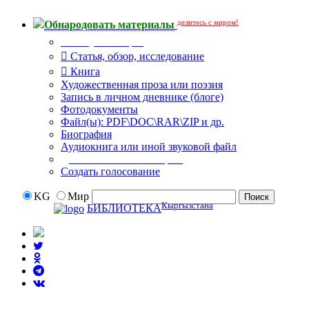
делитесь с миром!
Обнародовать материалы
Тип публикации
Статья, обзор, исследование
Книга
Художественная проза или поэзия
Запись в личном дневнике (блоге)
Фотодокументы
Файл(ы): PDF\DOC\RAR\ZIP и др.
Биография
Аудиокнига или иной звуковой файл
Дополнительные опции:
Создать голосование
KG
Мир
Кыргызстана
БИБЛИОТЕКА