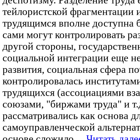
тейлористской фрагментации
трудящимся вполне доступна б
сами могут контролировать ра
другой стороны, государстве
социальной интеграции еще н
развития, социальная сфера п
контролировалась институтам
трудящихся (ассоциациями в
союзами, "биржами труда" и т.
рассматривались как основа д
самоуправленческой альтернат
основе сложило ...
Читать дале