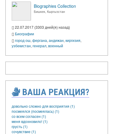
Biographies Collection
Бишкек, Кыргызстан
22.07.2017 (3303 дней(я) назад)
Биографии
город ош
,
фергана
,
андижан
,
киргизия
,
узбекистан
,
генерал
,
военный
ВАША РЕАКЦИЯ?
довольно сложно для восприятия (1)
посмеялся (посмеялась) (1)
со всем согласен (1)
меня вдохновило! (1)
грусть (1)
сочувствие (1)