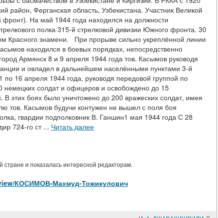
рьбы с басмачеством в Узбекистане и Киргизии. В РККА с 1920
ий район, Ферганская область, Узбекистана. Участник Великой
 фронт). На май 1944 года находился на должности
стрелкового полка 315-й стрелковой дивизии Южного фронта. 30
ом Красного знамени. При прорыве сильно укреплённой линии
асымов находился в боевых порядках, непосредственно
город Армянск 8 и 9 апреля 1944 года тов. Касымов руководя
Станции и овладел в дальнейшем населёнными пунктами 3-й
1 по 16 апреля 1944 года, руководя передовой группой по
0 немецких солдат и офицеров и освобождено до 15
. В этих боях было уничтожено до 200 вражеских солдат, имея
олю тов. Касымов будучи контужен не вышел с поля боя
олка, гвардии подполковник В. Ганшин1 мая 1944 года С 28
ир 724-го ст ...
Читать далее
 стране и показалась интересной редакторам.
son/view/КОСИМОВ-Махмуд-Тожикулович