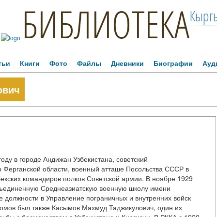
БИБЛИОТЕКА
Кыргы
тьи
Книги
Фото
Файлы
Дневники
Биографии
Ауд
ович
у в городе Андижан Узбекистана, советский
р Ферганской области, военный атташе Посольства СССР в
бекских командиров полков Советской армии. В ноябре 1929
Объединенную Среднеазиатскую военную школу имени
е должности в Управление пограничных и внутренних войск
омов был также Касымов Махмуд Таджикулович, один из