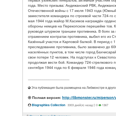
первых узбекских генералов, активный участник бо
года. Место призыва: Андижанский РВК, Андижанск
Отечественной войны с 17 июля 1943 года (Южный
заместителя командира по строевой части 724-го 
мая 1944 года майор М.Касимов награждён орден
обороны немцев на Перекопском перешейке тов. К
руководя штурмом траншеи противника. В боях за 
отражением контратак противника, выбил его из 
Казённый участок и Карповой балкой. В период с 1
преследованию противника, было захвачено до 60
населённых пунктов, в том числе город Бахчисарай
свои потери 12 человек. На подступах к Севастоп
продолжая вести бой. Командир 724-стрелкового п
сентября 1944 года по 6 февраля 1946 года команд
____________________
Эта публикация была размещена на Либмонстре в другой
Полная версия:
http://libmonster.ru/m/per
Biographies Collection
·
3303 дней(я) назад
0
1367