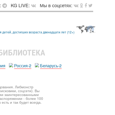
:
KG LIVE:
Мы в соцсетях:
 БИБЛИОТЕКА
ния
Россия-2
Беларусь-2
едования. Либмонстр
исковики, соцсети). Вы
ими заинтересованными
распоряжении - более 100
есть и так будет всегда.