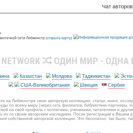
Чат авторов
ы
лиотечной сети Либмонстр (
открыть карту
)
R NETWORK
ОДИН МИР - ОДНА
аина
Казахстан
Молдова
Таджикистан
Эсто
США-Великобритания
Швеция
Сербия
те на Либмонстре свою авторскую коллекцию: статьи, книги, иссл
уды по всему миру (через сеть филиалов, библиотеки-партнеры, по
лкой на свой профиль с коллегами, учениками, читателями и друг
ь их со своим авторским наследием. После регистрации в Вашем 
ия собственной авторской коллекции. Это бесплатно: так было, так 