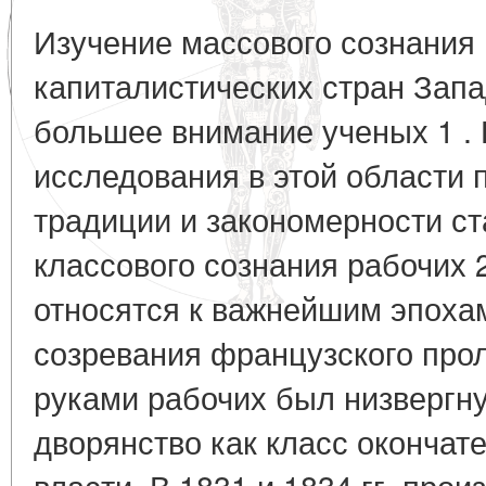
Изучение массового сознания
капиталистических стран Запа
большее внимание ученых 1 . 
исследования в этой области 
традиции и закономерности ст
классового сознания рабочих 2 
относятся к важнейшим эпохам
созревания французского прол
руками рабочих был низвергну
дворянство как класс окончате
власти. В 1831 и 1834 гг. про