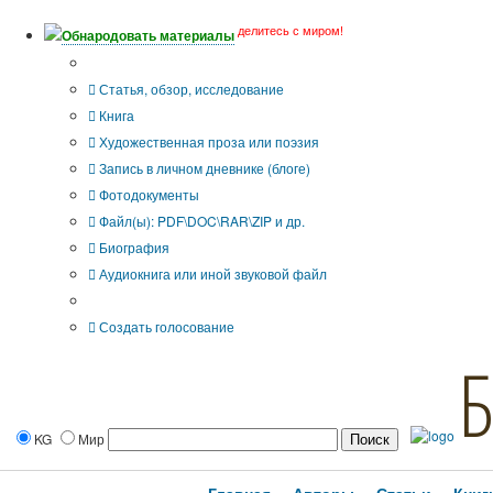
делитесь с миром!
Обнародовать материалы
Тип публикации
Статья, обзор, исследование
Книга
Художественная проза или поэзия
Запись в личном дневнике (блоге)
Фотодокументы
Файл(ы): PDF\DOC\RAR\ZIP и др.
Биография
Аудиокнига или иной звуковой файл
Дополнительные опции:
Создать голосование
KG
Мир