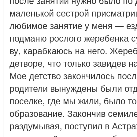
после занятий нужно было по 
маленькой сестрой при­сматри
любимое за­нятие у меня — ез
подманю рослого жере­бенка су
ву, карабкаюсь на него. Жереб
детворе, что только завидев на
Мое детство закончилось посл
родители вынуждены были отда
поселке, где мы жили, было т
образование. Закончив семиле
раздумывая, поступил в Астр