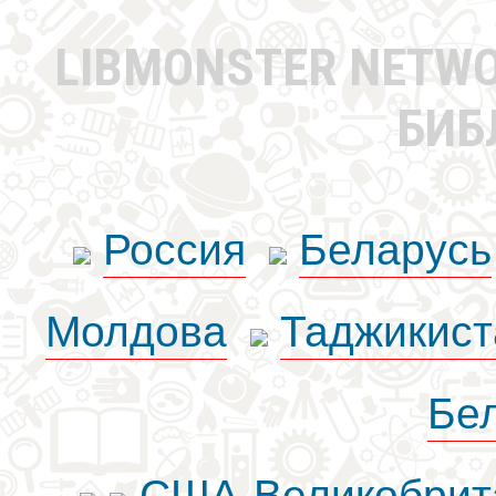
LIBMONSTER NETW
БИБ
Россия
Беларусь
Молдова
Таджикист
Бе
США-Великобрит