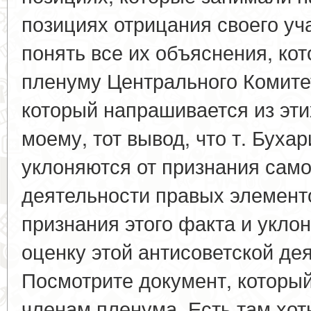
позициях отрицания своего уч
понять все их объяснения, ко
пленуму Центрального Комитет
который напрашивается из этих
моему, тот вывод, что т. Бухар
уклоняются от признания само
деятельности правых элементо
признания этого факта и уклон
оценку этой антисоветской де
Посмотрите документ, который
членам пленума. Есть там хот