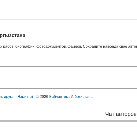
ргызстана
ких работ, биографий, фотодокументов, файлов. Сохраните навсегда своё авт
ть друга
Язык (ru)
© 2026
Библиотека Узбекистана
Чат авторов