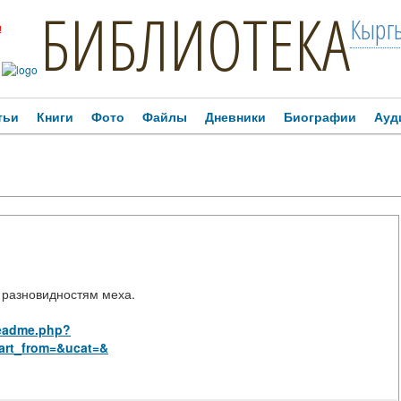
БИБЛИОТЕКА
Кыргы
!
тьи
Книги
Фото
Файлы
Дневники
Биографии
Ауд
 разновидностям меха.
_readme.php?
art_from=&ucat=&