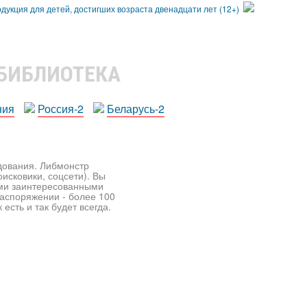
 БИБЛИОТЕКА
ния
Россия-2
Беларусь-2
едования. Либмонстр
исковики, соцсети). Вы
ими заинтересованными
распоряжении - более 100
есть и так будет всегда.