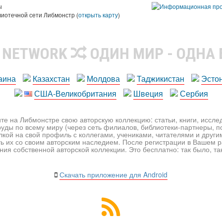
ы
лиотечной сети Либмонстр (
открыть карту
)
R NETWORK
ОДИН МИР - ОДНА
аина
Казахстан
Молдова
Таджикистан
Эсто
США-Великобритания
Швеция
Сербия
те на Либмонстре свою авторскую коллекцию: статьи, книги, иссл
уды по всему миру (через сеть филиалов, библиотеки-партнеры, по
лкой на свой профиль с коллегами, учениками, читателями и друг
ь их со своим авторским наследием. После регистрации в Вашем 
ия собственной авторской коллекции. Это бесплатно: так было, так 
Скачать приложение для Android