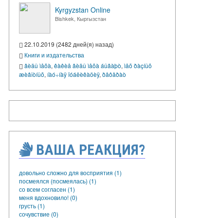
Kyrgyzstan Online
Bishkek, Кыргызстан
22.10.2019 (2482 дней(я) назад)
Книги и издательства
âèäû ìåõà
,
êàêèå âèäû ìåõà áûâàþò
,
ìåõ ðàçíûõ
æèâîòíûõ
,
íàó÷íàÿ ïóáëèêàöèÿ
,
ðåôåðàò
ВАША РЕАКЦИЯ?
довольно сложно для восприятия (1)
посмеялся (посмеялась) (1)
со всем согласен (1)
меня вдохновило! (0)
грусть (1)
сочувствие (0)