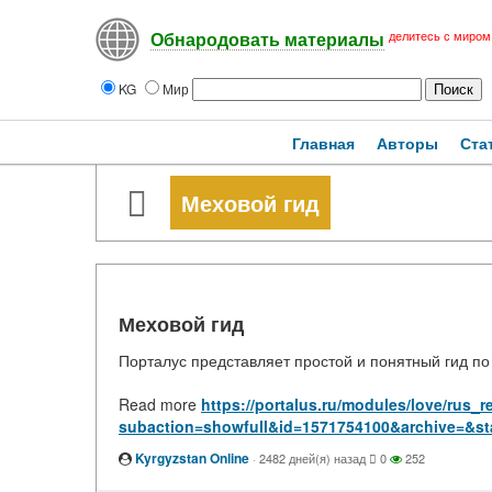
делитесь с миром
Обнародовать материалы
KG
Мир
Главная
Авторы
Ста
Меховой гид
Меховой гид
Порталус представляет простой и понятный гид по
Read more
https://portalus.ru/modules/love/rus
subaction=showfull&id=1571754100&archive=&st
Kyrgyzstan Online
·
2482 дней(я) назад
0
252