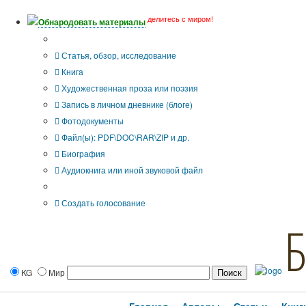
делитесь с миром!
Обнародовать материалы
Тип публикации
Статья, обзор, исследование
Книга
Художественная проза или поэзия
Запись в личном дневнике (блоге)
Фотодокументы
Файл(ы): PDF\DOC\RAR\ZIP и др.
Биография
Аудиокнига или иной звуковой файл
Дополнительные опции:
Создать голосование
KG
Мир