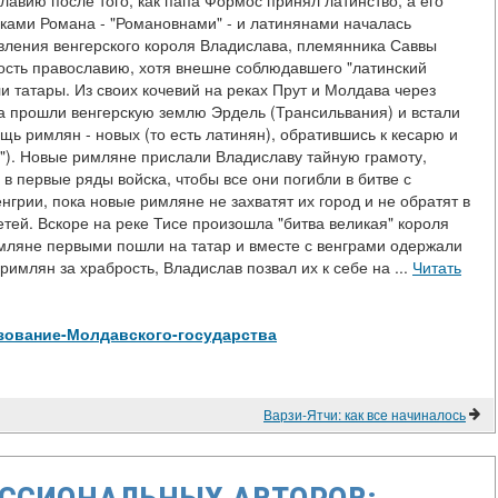
лавию после того, как папа Формос принял латинство, а его
ками Романа - "Романовнами" - и латинянами началась
вления венгерского короля Владислава, племянника Саввы
ность православию, хотя внешне соблюдавшего "латинский
и татары. Из своих кочевий на реках Прут и Молдава через
а прошли венгерскую землю Эрдель (Трансильвания) и встали
щь римлян - новых (то есть латинян), обратившись к кесарю и
в"). Новые римляне прислали Владиславу тайную грамоту,
в первые ряды войска, чтобы все они погибли в битве с
Венгрии, пока новые римляне не захватят их город и не обратят в
тей. Вскоре на реке Тисе произошла "битва великая" короля
мляне первыми пошли на татар и вместе с венграми одержали
имлян за храбрость, Владислав позвал их к себе на ...
Читать
бразование-Молдавского-государства
Варзи-Ятчи: как все начиналось