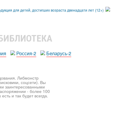
 БИБЛИОТЕКА
ния
Россия-2
Беларусь-2
едования. Либмонстр
исковики, соцсети). Вы
ими заинтересованными
распоряжении - более 100
есть и так будет всегда.