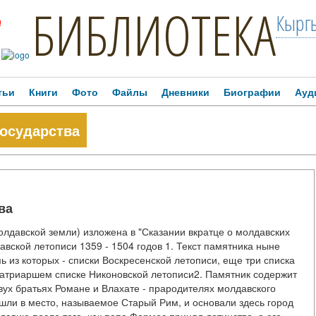
БИБЛИОТЕКА
Кыргы
!
тьи
Книги
Фото
Файлы
Дневники
Биографии
Ауд
осударства
ва
лдавской земли) изложена в "Сказании вкратце о молдавских
авской летописи 1359 - 1504 годов 1. Текст памятника ныне
мь из которых - списки Воскресенской летописи, еще три списка
 Патриаршем списке Никоновской летописи2. Памятник содержит
ух братьях Романе и Влахате - прародителях молдавского
ишли в место, называемое Старый Рим, и основали здесь город