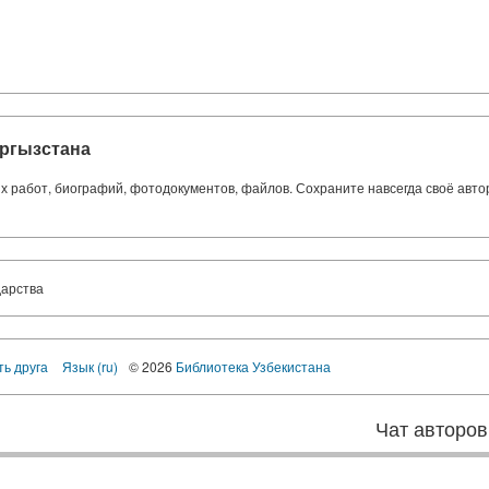
ргызстана
ких работ, биографий, фотодокументов, файлов. Сохраните навсегда своё авт
дарства
ть друга
Язык (ru)
© 2026
Библиотека Узбекистана
Чат авторов