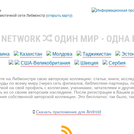
ы
лиотечной сети Либмонстр (
открыть карту
)
R NETWORK
ОДИН МИР - ОДНА
аина
Казахстан
Молдова
Таджикистан
Эсто
США-Великобритания
Швеция
Сербия
те на Либмонстре свою авторскую коллекцию: статьи, книги, иссл
уды по всему миру (через сеть филиалов, библиотеки-партнеры, по
лкой на свой профиль с коллегами, учениками, читателями и друг
ь их со своим авторским наследием. После регистрации в Вашем 
ия собственной авторской коллекции. Это бесплатно: так было, так 
Скачать приложение для Android