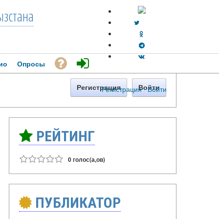
зстана
ио
Опросы
Регистрация
Войти
Регистрация
·
Войти
РЕЙТИНГ
0 голос(а,ов)
ПУБЛИКАТОР