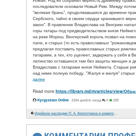
Роман. Род их сохранил верность древнему правос
последователи основали Новый Рим. Между потом
"великая брань", продолжавшаяся до времени пра
Сербского, тайно в своем сердце хранившего вер
закон". В правление Владислава на Венгрию напал
горы татары под предводительством князя Неймет
на реке Мореш. Венгерский король позвал на помо
папе, и старых (то есть православных "романовце
предлагая поставить православных старых римлян 
татарами, а тех, кто уцелеет, задержать у себя в 
латинство оставшихся там без защиты женщин и де
Владислава с татарами князя Неймета. Старые ри
над ними полную победу. "Жалуя и милуя" старых р
далее
Read more
https://library.md/m/articles/view/О
Kyrgyzstan Online
·
2354 дней(я) назад
0
255
Идейное наследие П. А. Кропоткина и нижегородские анархисты в 1918-1935 гг.