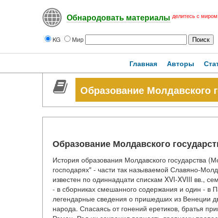
делитесь с миром
Обнародовать материалы
KG
Мир
Главная
Авторы
Ста
Образование Молдавского г
Образование Молдавского государст
История образования Молдавского государства (Мо
господарях" - части так называемой Славяно-Молд
известен по одиннадцати спискам XVI-XVIII вв., се
- в сборниках смешанного содержания и один - в
легендарные сведения о пришедших из Венеции дв
народа. Спасаясь от гонений еретиков, братья пр