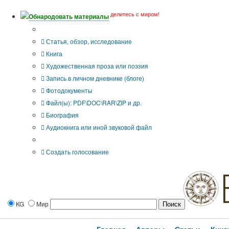
делитесь с миром!
Обнародовать материалы
Тип публикации
Статья, обзор, исследование
Книга
Художественная проза или поэзия
Запись в личном дневнике (блоге)
Фотодокументы
Файл(ы): PDF\DOC\RAR\ZIP и др.
Биография
Аудиокнига или иной звуковой файл
Дополнительные опции:
Создать голосование
KG
Мир