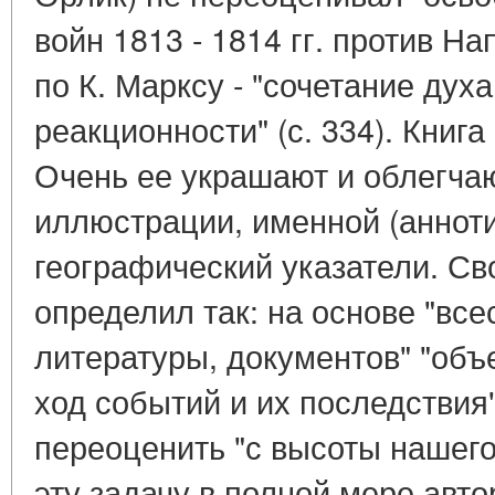
войн 1813 - 1814 гг. против На
по К. Марксу - "сочетание дух
реакционности" (с. 334). Книг
Очень ее украшают и облегчаю
иллюстрации, именной (аннот
географический указатели. Св
определил так: на основе "все
литературы, документов" "объ
ход событий и их последствия"
переоценить "с высоты нашего 
эту задачу в полной мере авто