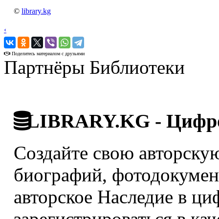
©
library.kg
‹
›
Поделитесь материалом с друзьями
Партнёры Библиотеки
LIBRARY.KG - Цифро
Создайте свою авторскую
биографий, фотодокумент
авторское Наследие в ци
зарегистрироваться в кач