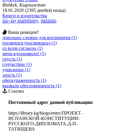
Bishkek, Кыргызстан
18.01.2020 (2395 дней(я) назад)
Книги и издательства
íàó÷íàÿ ïóáëèêàöèÿ
,
ðåôåðàò
Ваша реакция?
довольно сложно для восприятия (1)
посмеялся (посмеялась) (1)
со всем согласен (1)
меня вдохновило! (1)
грусть (1)
сочувствие (1)
удивление (1)
злость (1)
обескураженность (1)
вызвало обеспокоенность (1)
Ссылка
Постоянный адрес данной публикации:
https://library.kg/blogs/entry/ПРОЕКТ-
ИСПАНСКОЙ-КОНСТИТУЦИИ-
РУССКОГО-ДИПЛОМАТА-Д-П-
ТАТИЩЕВА