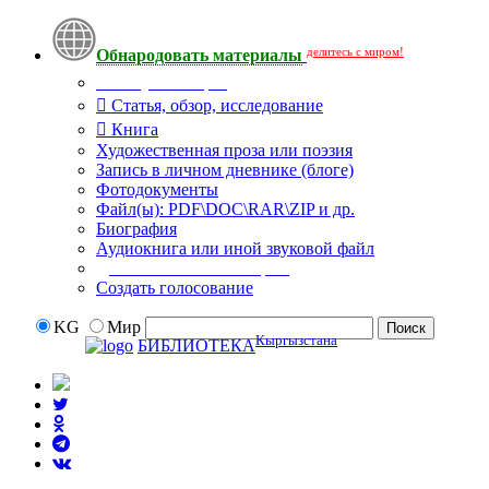
делитесь с миром!
Обнародовать материалы
Тип публикации
Статья, обзор, исследование
Книга
Художественная проза или поэзия
Запись в личном дневнике (блоге)
Фотодокументы
Файл(ы): PDF\DOC\RAR\ZIP и др.
Биография
Аудиокнига или иной звуковой файл
Дополнительные опции:
Создать голосование
KG
Мир
Кыргызстана
БИБЛИОТЕКА