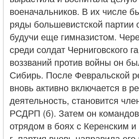
военачальников. В их числе бы
ряды большевистской партии он
будучи еще гимназистом. Чере
среди солдат Черниговского 
воззваний против войны он бы
Сибирь. После Февральской 
вновь активно включается в 
деятельность, становится чле
РСДРП (б). Затем он командо
отрядом в боях с Керенским и
г. партия вновь направила его