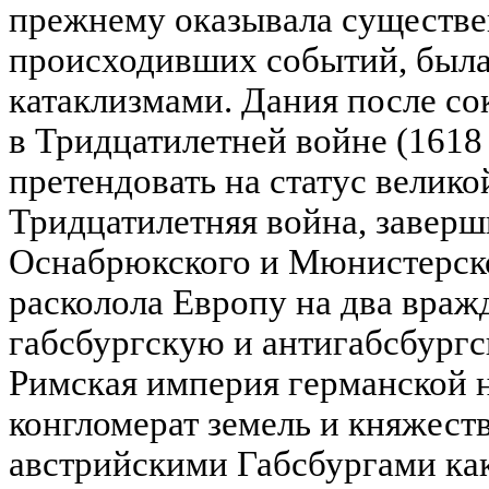
прежнему оказывала существе
происходивших событий, был
катаклизмами. Дания после с
в Тридцатилетней войне (1618 -
претендовать на статус велико
Тридцатилетняя война, завер
Оснабрюкского и Мюнистерск
расколола Европу на два враж
габсбургскую и антигабсбург
Римская империя германской 
конгломерат земель и княжест
австрийскими Габсбургами ка