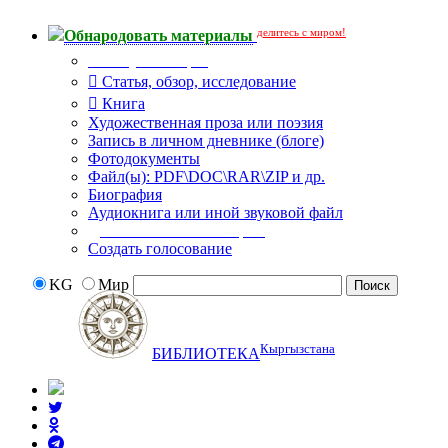
делитесь с миром!
Обнародовать материалы
Тип публикации
Статья, обзор, исследование
Книга
Художественная проза или поэзия
Запись в личном дневнике (блоге)
Фотодокументы
Файл(ы): PDF\DOC\RAR\ZIP и др.
Биография
Аудиокнига или иной звуковой файл
Дополнительные опции:
Создать голосование
KG
Мир
Кыргызстана
БИБЛИОТЕКА