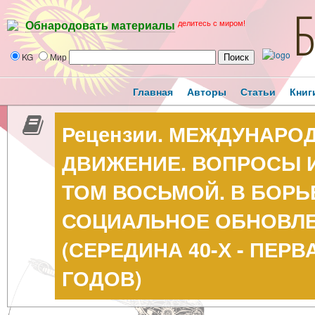
делитесь с миром!
Обнародовать материалы
KG
Мир
Главная
Авторы
Статьи
Книг
Рецензии. МЕЖДУНАРО
ДВИЖЕНИЕ. ВОПРОСЫ И
ТОМ ВОСЬМОЙ. В БОРЬ
СОЦИАЛЬНОЕ ОБНОВЛ
(СЕРЕДИНА 40-Х - ПЕР
ГОДОВ)