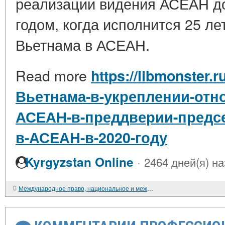
реализации видения АСЕАН до 
годом, когда исполнится 25 ле
Вьетнама в АСЕАН.
Read more
https://libmonster.r
Вьетнама-в-укреплении-отн
АСЕАН-в-преддверии-предсе
в-АСЕАН-в-2020-году
·
Kyrgyzstan Online
2464 дней(я) н
Международное право, национальное и международное правосудие и национальный суверенитет на примере взаимодействия стран в Южно-Китайском море