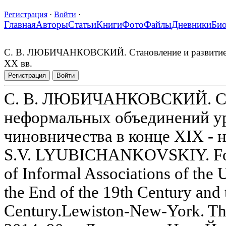
Регистрация
·
Войти
·
Главная
Авторы
Статьи
Книги
Фото
Файлы
Дневники
Би
С. В. ЛЮБИЧАНКОВСКИЙ. Становление и развитие не
XX вв.
Регистрация
Войти
С. В. ЛЮБИЧАНКОВСКИЙ. Ста
неформальных объединений ур
чиновничества в конце XIX - н
S.V. LYUBICHANKOVSKIY. For
of Informal Associations of the Ur
the End of the 19th Century and 
Century.Lewiston-New-York. Th