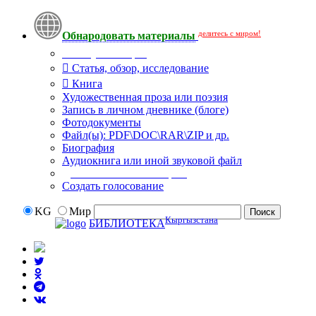
делитесь с миром!
Обнародовать материалы
Тип публикации
Статья, обзор, исследование
Книга
Художественная проза или поэзия
Запись в личном дневнике (блоге)
Фотодокументы
Файл(ы): PDF\DOC\RAR\ZIP и др.
Биография
Аудиокнига или иной звуковой файл
Дополнительные опции:
Создать голосование
KG
Мир
Кыргызстана
БИБЛИОТЕКА