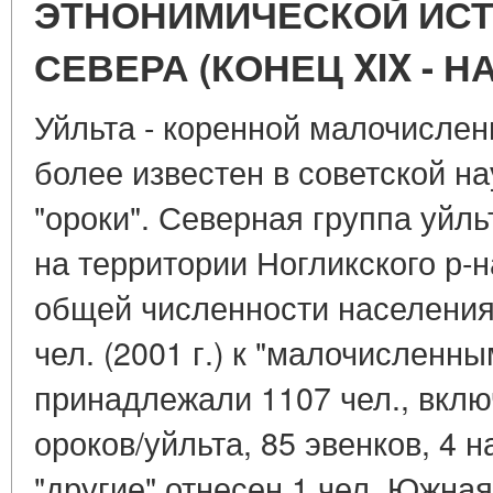
ЭТНОНИМИЧЕСКОЙ ИС
СЕВЕРА (КОНЕЦ XIX - НА
Уйльта - коренной малочисле
более известен в советской на
"ороки". Северная группа уйл
на территории Ногликского р-
общей численности населения 
чел. (2001 г.) к "малочисленн
принадлежали 1107 чел., вклю
ороков/уйльта, 85 эвенков, 4 н
"другие" отнесен 1 чел. Южная