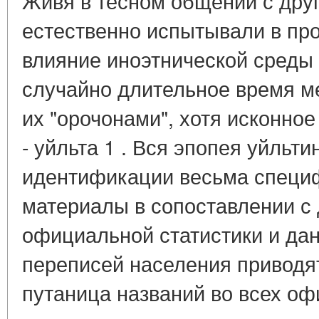
Живя в тесном общении с дру
естественно испытывали в про
влияние иноэтнической среды 
случайно длительное время м
их "орочонами", хотя исконно
- уйльта 1 . Вся эпопея уйльт
идентификации весьма специ
материалы в сопоставлении с
официальной статистики и да
переписей населения приводят
путаница названий во всех оф