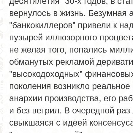
десятилетия" 30-х годов, в ст
вернулось в жизнь. Безумная 
"банкокиллеров" привели к н
пузырей иллюзорного процвета
не желая того, попались милл
обманутых рекламой деривати
"высокодоходных" финансовых
поколения возникло реальное
анархии производства, его раб
и без ветрил. В очередной раз
свыкшаяся с идеей консенсус