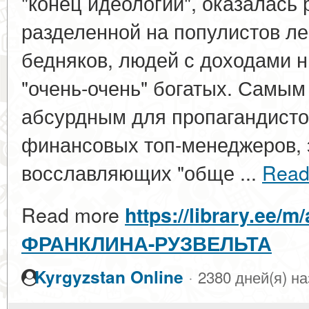
"конец идеологий", оказалась 
разделенной на популистов ле
бедняков, людей с доходами н
"очень-очень" богатых. Самы
абсурдным для пропагандисто
финансовых топ-менеджеров, 
восславляющих "обще ...
Read
Read more
https://library.ee/
ФРАНКЛИНА-РУЗВЕЛЬТА
·
Kyrgyzstan Online
2380 дней(я) н