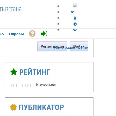
гызстана
ио
Опросы
Регистрация
Войти
Регистрация
·
Войти
РЕЙТИНГ
0 голос(а,ов)
ПУБЛИКАТОР