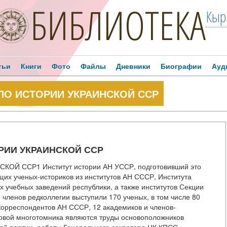
БИБЛИОТЕКА
Кыр
тьи
Книги
Фото
Файлы
Дневники
Биографии
Ауд
ПО ИСТОРИИ УКРАИНСКОЙ ССР
РИИ УКРАИНСКОЙ ССР
Й ССР1 Институт истории АН УССР, подготовивший это
ущих ученых-историков из институтов АН СССР, Института
 учебных заведений республики, а также институтов Секции
 членов редколлегии выступили 170 ученых, в том числе 80
-корреспондентов АН СССР, 12 академиков и членов-
овой многотомника являются труды основоположников