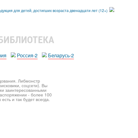
 БИБЛИОТЕКА
ния
Россия-2
Беларусь-2
едования. Либмонстр
исковики, соцсети). Вы
ими заинтересованными
распоряжении - более 100
есть и так будет всегда.