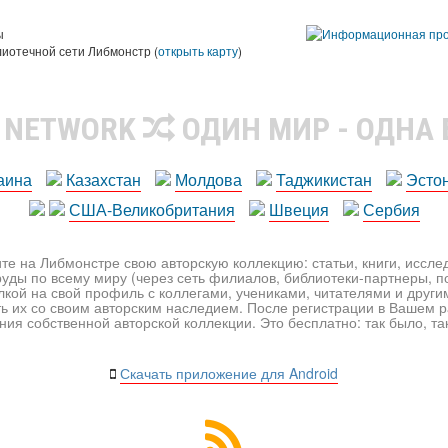
ы
лиотечной сети Либмонстр (
открыть карту
)
R NETWORK
ОДИН МИР - ОДНА
аина
Казахстан
Молдова
Таджикистан
Эсто
США-Великобритания
Швеция
Сербия
те на Либмонстре свою авторскую коллекцию: статьи, книги, иссл
уды по всему миру (через сеть филиалов, библиотеки-партнеры, по
лкой на свой профиль с коллегами, учениками, читателями и друг
ь их со своим авторским наследием. После регистрации в Вашем 
ия собственной авторской коллекции. Это бесплатно: так было, так 
Скачать приложение для Android