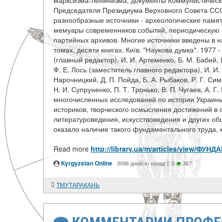
марксизма-ленинизма, документы Коммунистическ
Председателя Президиума Верховного Совета ССС
разнообразные источники - археологические памят
мемуары современников событий, периодическую п
партийных архивов. Многие источники введены в на
томах, десяти книгах. Київ. "Наукова думка". 197
(главный редактор), И. И. Артеменко, Б. М. Бабий, И
Ф. Е. Лось (заместитель главного редактора), И. И.
Нарочницкий, Д. П. Пойда, Б. А. Рыбаков, Р. Г. Си
Н. И. Супруненко, П. Т. Тронько, В. П. Чугаев, А. Г
многочисленных исследований по истории Украин
историков, творческого осмысления достижений в 
литературоведения, искусствоведения и других о
оказало наличие такого фундаментального труда, к
Read more
http://library.ua/m/articles/view
Kyrgyzstan Online
·
3096 дней(я) назад
0
367
ТМУТАРАКАНЬ