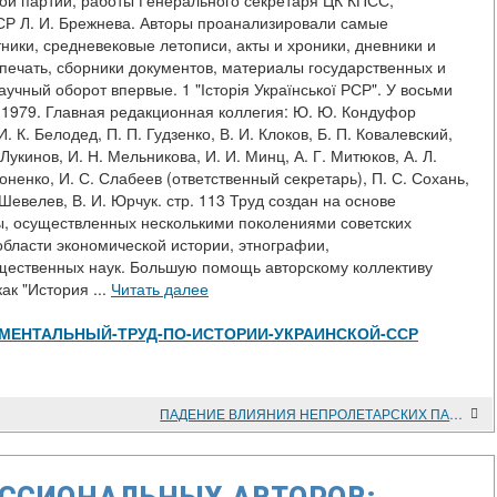
ой партии, работы Генерального секретаря ЦК КПСС,
Р Л. И. Брежнева. Авторы проанализировали самые
ники, средневековые летописи, акты и хроники, дневники и
ечать, сборники документов, материалы государственных и
учный оборот впервые. 1 "Історія Української РСР". У восьми
7 - 1979. Главная редакционная коллегия: Ю. Ю. Кондуфор
. К. Белодед, П. П. Гудзенко, В. И. Клоков, Б. П. Ковалевский,
 Лукинов, И. Н. Мельникова, И. И. Минц, А. Г. Митюков, А. Л.
моненко, И. С. Слабеев (ответственный секретарь), П. С. Сохань,
. Шевелев, В. И. Юрчук. стр. 113 Труд создан на основе
ы, осуществленных несколькими поколениями советских
области экономической истории, этнографии,
бщественных наук. Большую помощь авторскому коллективу
ак "История ...
Читать далее
/ФУНДАМЕНТАЛЬНЫЙ-ТРУД-ПО-ИСТОРИИ-УКРАИНСКОЙ-ССР
ПАДЕНИЕ ВЛИЯНИЯ НЕПРОЛЕТАРСКИХ ПАРТИЙ НА ФЛОТЕ В 1917 ГОДУ