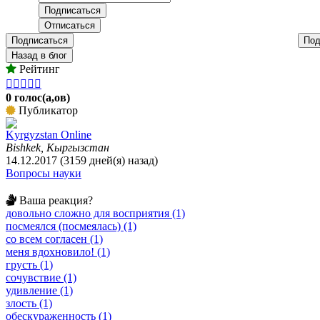
Подписаться
Под
Назад в блог
Рейтинг





0 голос(а,ов)
Публикатор
Kyrgyzstan Online
Bishkek, Кыргызстан
14.12.2017 (3159 дней(я) назад)
Вопросы науки
Ваша реакция?
довольно сложно для восприятия (1)
посмеялся (посмеялась) (1)
со всем согласен (1)
меня вдохновило! (1)
грусть (1)
сочувствие (1)
удивление (1)
злость (1)
обескураженность (1)