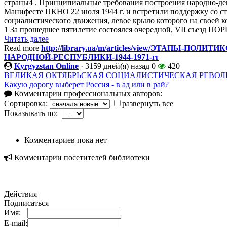
страны4 . Принципиальные требования построения народно-д
Манифесте ПКНО 22 июля 1944 г. и встретили поддержку со 
социалистического движения, левое крыло которого на своей 
1 За прошедшее пятилетие состоялся очередной, VII съезд ПОРП,
Читать далее
Read more
http://library.ua/m/articles/view/ЭТАПЫ-
НАРОДНОЙ-РЕСПУБЛИКИ-1944-1971-гг
Kyrgyzstan Online
·
3159 дней(я) назад
0
420
ВЕЛИКАЯ ОКТЯБРЬСКАЯ СОЦИАЛИСТИЧЕСКАЯ РЕВО
Какую дорогу выберет Россия - в ад или в рай?
Комментарии профессиональных авторов:
Сортировка:
развернуть все
Показывать по:
Комментариев пока нет
Комментарии посетителей библиотеки
Действия
Подписаться
Имя:
E-mail: