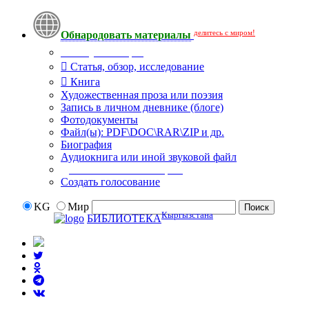
делитесь с миром!
Обнародовать материалы
Тип публикации
Статья, обзор, исследование
Книга
Художественная проза или поэзия
Запись в личном дневнике (блоге)
Фотодокументы
Файл(ы): PDF\DOC\RAR\ZIP и др.
Биография
Аудиокнига или иной звуковой файл
Дополнительные опции:
Создать голосование
KG
Мир
Кыргызстана
БИБЛИОТЕКА