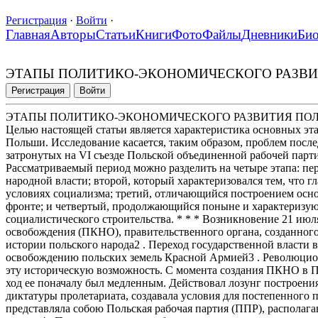
Регистрация
·
Войти
·
Главная
Авторы
Статьи
Книги
Фото
Файлы
Дневники
Би
ЭТАПЫ ПОЛИТИКО-ЭКОНОМИЧЕСКОГО РАЗВИТИЯ
Регистрация
Войти
ЭТАПЫ ПОЛИТИКО-ЭКОНОМИЧЕСКОГО РАЗВИТИЯ ПОЛЬСК
Целью настоящей статьи является характеристика основных эт
Польши. Исследование касается, таким образом, проблем после
затронутых на VI съезде Польской объединенной рабочей парти
Рассматриваемый период можно разделить на четыре этапа: п
народной власти; второй, который характеризовался тем, что 
условиях социализма; третий, отличающийся построением осн
фронте; и четвертый, продолжающийся поныне и характеризу
социалистического строительства. * * * Возникновение 21 июл
освобождения (ПКНО), правительственного органа, созданног
истории польского народа2 . Переход государственной власти 
освобождению польских земель Красной Армией3 . Революцио
эту историческую возможность. С момента создания ПКНО в П
ход ее поначалу был медленным. Действовал лозунг построени
диктатуры пролетариата, создавала условия для постепенного
представляла собою Польская рабочая партия (ППР), распола