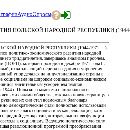
ографии
Аудио
Опросы
 ПОЛЬСКОЙ НАРОДНОЙ РЕСПУБЛИКИ (1944-19
ОЙ НАРОДНОЙ РЕСПУБЛИКИ (1944-1971 гг.)
апов политико- экономического развития народной
днего тридцатилетия, завершаясь анализом проблем,
и (ПОРП), который проходил в декабре 1971 года1 .
ервый, охватывающий период создания и упрочения
главный упор делался на индустриализацию страны в
ов социализма на широком социально-экономическом
ющийся значительным ускорением темпов
я 1944 г. Польского комитета национального
о левыми силами общества, открыло новую страницу в
в руки левых сил стал возможным благодаря
нно-демократические силы полностью использовали
ольше началась социалистическая революция, хотя
я народной демократии, которая, выполняя функции
 перехода к социализму. Ведущую политическую силу
гавшая революционной программой преобразования