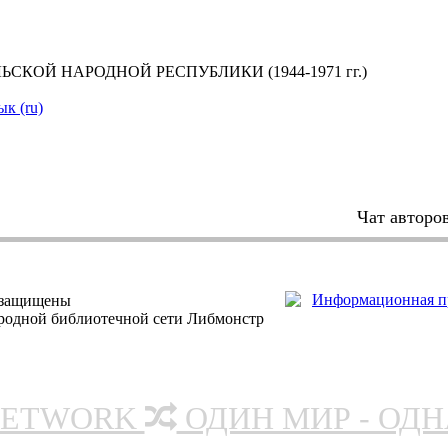
ОЙ НАРОДНОЙ РЕСПУБЛИКИ (1944-1971 гг.)
ык (ru)
Чат авторо
 защищены
ародной библиотечной сети Либмонстр
NETWORK
ОДИН МИР - ОД