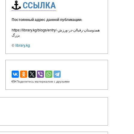
ССЫЛКА
Постоянный адрес данной публикации:
https://library.kg/blogs/entry/همدوستان-رقباان-در-ورزش-
بزرگ
©
library.kg
Поделитесь материалом с друзьями