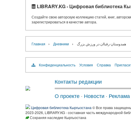
LIBRARY.KG - Цифровая библиотека Кы
Создайте свою авторскую коллекцию статей, книг, авторс
зарегистрироваться в качестве автора.
›
›
Главная
Дневники
همدوستان-رقباان در ورزش بزرگ
Конфиденциальность
Условия
Справка
Пригласи
Контакты редакции
О проекте
·
Новости
·
Реклама
Цифровая библиотека Кыргызстана
© Все права защищен
2023-2026, LIBRARY.KG - составная часть международной биб
Сохраняя наследие Кыргызстана