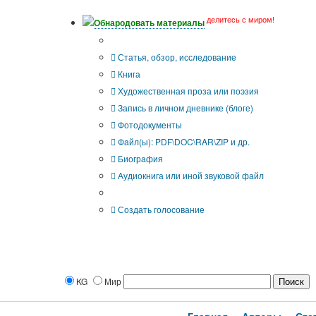
делитесь с миром!
Обнародовать материалы
Тип публикации
Статья, обзор, исследование
Книга
Художественная проза или поэзия
Запись в личном дневнике (блоге)
Фотодокументы
Файл(ы): PDF\DOC\RAR\ZIP и др.
Биография
Аудиокнига или иной звуковой файл
Дополнительные опции:
Создать голосование
KG
Мир