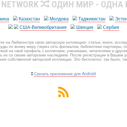
R NETWORK
ОДИН МИР - ОДНА
аина
Казахстан
Молдова
Таджикистан
Эсто
США-Великобритания
Швеция
Сербия
те на Либмонстре свою авторскую коллекцию: статьи, книги, иссл
уды по всему миру (через сеть филиалов, библиотеки-партнеры, по
лкой на свой профиль с коллегами, учениками, читателями и друг
ь их со своим авторским наследием. После регистрации в Вашем 
ия собственной авторской коллекции. Это бесплатно: так было, так 
Скачать приложение для Android