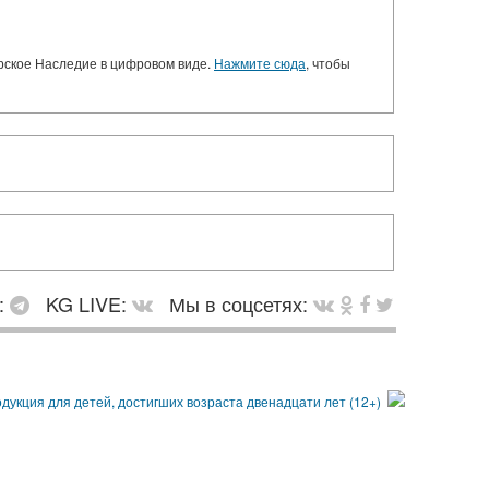
орское Наследие в цифровом виде.
Нажмите сюда
, чтобы
:
KG LIVE:
Мы в соцсетях: