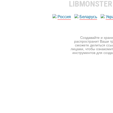
LIBMONSTE
Россия
Беларусь
Укр
Создавайте и храни
распространит Ваши тр
сможете делиться ссы
лицами, чтобы ознакомит
инструментов для создан