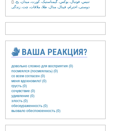
تنیس، فوتبال، بوکس، گیمناستیک، کورت، میدان، یخ،
دوستی، احترام، فینال، مدال، طلا، ملاقات، چت، زندگی
ВАША РЕАКЦИЯ?
довольно сложно для восприятия (0)
посмеялся (посмеялась) (0)
со всем согласен (0)
меня вдохновило! (0)
грусть (0)
сочувствие (0)
удивление (0)
злость (0)
обескураженность (0)
вызвало обеспокоенность (0)