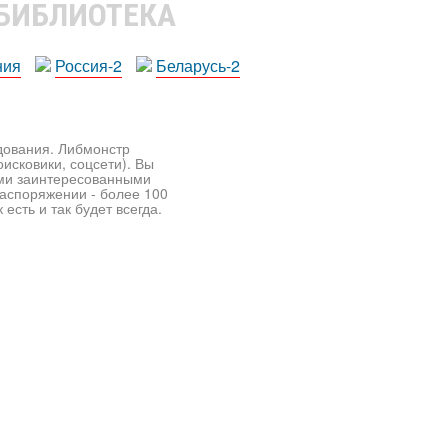
 БИБЛИОТЕКА
ния
Россия-2
Беларусь-2
едования. Либмонстр
исковики, соцсети). Вы
ими заинтересованными
распоряжении - более 100
есть и так будет всегда.