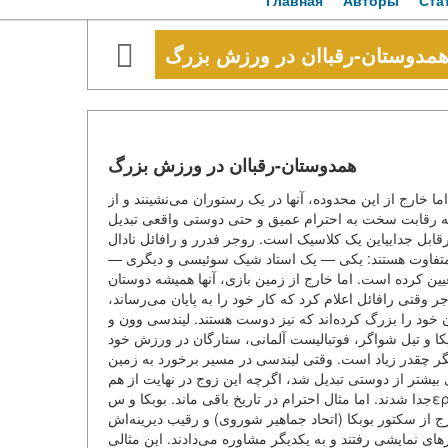
Главная
Авторы
Ста
مدوستان-رقباان در ورزش بزرگ
همدوستان-رقباان در ورزش بزرگ
اما خارج از این محدوده، آنها در یک رستوران می‌نشینند و از
 رقابت سخت به احترام عمیق و حتی دوستی واقعی تبدیل
یرقابل جداییاین یک کلاسیک است. روجر فدرر و رافائل نادال
بار رقابت کرده‌اند. آنها کاملاً متفاوت هستند: یکی — یک استاد شیک سوئیسی و دیگری
عیین کرده است. اما خارج از زمین بازی، آنها همیشه دوستان
وجر وقتی رافائل اعلام کرد که کار خود را به پایان می‌رساند
دان خود را بزرگ کرده‌اند که نیز دوست هستند. لیندسی وون و
 و تیل شواگر، فوتبالیست آلمانی، ستارگان در ورزش خود
کدیگر چقدر زیاد است. وقتی لیندسی در مسیر برخورد به زمین
ی بیشتر از دوستی تبدیل شد، اگرچه این زوج در نهایت از هم
جدا شدند. اما مثال احترام در تاریخ باقی ماند. بوبکا و سεργئینکو: رقبا با شاخه بلندسرگئی بوبکا و رودین گاتاولین (و همچنین رقبا
ج از سکتور بوبکا (اتحاد جماهیر شوروی) و رقیب دیرینه‌اش
(رهای نمایشی رفتند و به یکدیگر مشاوره می‌دادند. این مثالی