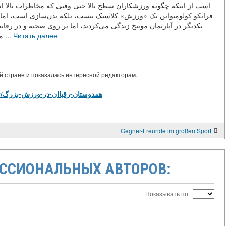
است از اینکه چگونه ورزشکاران سطح بالا حتی وقتی که مخاطرات بالا است
فرانکو کولومبواین یک «ورزش» کلاسیک نیست، بلکه بدن‌سازی است، اما مثا
یکدیگر در آپارتمان مونیخ زندگی می‌کردند، اما بر روی صحنه و در رقابت
مصاحبه‌ها آرنولد می‌گفت که فرانکو او را به چالش می‌کشی ...
Читать далее
 стране и показалась интересной редакторам.
https://library.tj/m/articles/view/همدوستان-رقباان-در-ورزش-بزرگ
Gegner-Freunde im großen Sport
ССИОНАЛЬНЫХ АВТОРОВ:
Показывать по: