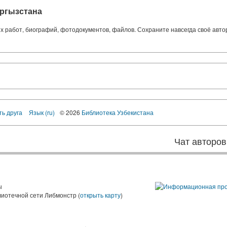
ргызстана
ких работ, биографий, фотодокументов, файлов. Сохраните навсегда своё авт
ть друга
Язык (ru)
© 2026
Библиотека Узбекистана
Чат авторов
ы
лиотечной сети Либмонстр (
открыть карту
)