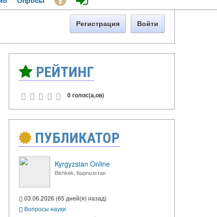
ио
Опросы
Регистрация
Войти
РЕЙТИНГ
0 голос(а,ов)
ПУБЛИКАТОР
Kyrgyzstan Online
Bishkek, Кыргызстан
03.06.2026 (65 дней(я) назад)
Вопросы науки