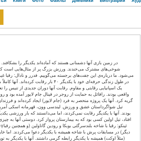
тьи
Книги
Фото
Файлы
Дневники
Биографии
Ауд
ه
در زمین بازی آنها دشمنانی هستند که آماده‌اند یکدیگر را بشکافند. 
شوخی‌های مشترک می‌خندند. ورزش بزرگ پر از مثال‌هایی است که
می‌شود. ما درباره‌ی این جفت‌های برجسته می‌گوییم. فدرر و نادال: رقبا غ
در طول زندگی حرفه‌ای خود با یکدیگر ۴۰  —
یک اسپانیایی رقابتی و مقاوم. رقابت آنها دوران جدیدی از تنیس را ت
واقعی بودند. رافائل به حمایت از روجر در فینال جام لایور آمده بود و ر،
گریه کرد. آنها یک پروژه منحصر به فرد (جام لایور) ایجاد کرده‌اند و فرزن
تیل شواگرداستان عشق و ورزش. لیندسی وون، قهرمانه اسکی آمریکا
بودند. آنها با یکدیگر رقابت نمی‌کردند، اما می‌دانستند که بار ورزشی ی
افتاد، تیل اولین کسی بود که به بیمارستان پرواز کرد. دوستی آنها به چیز
دیگر) در مسابقات پرش با شاخه همیشه با یکدیگر دعوا می‌کردند. اما خار
مثلاً اوکت) همیشه با یکدیگر رابطه گرمی داشتند. آنها با یکدیگر به تو