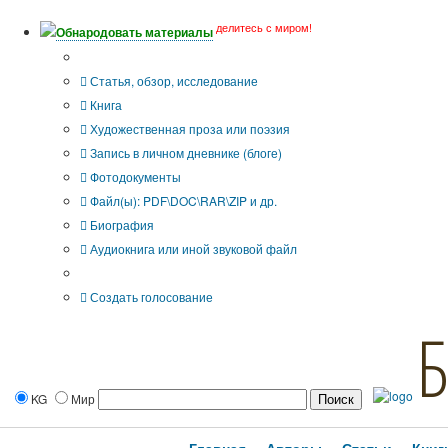
делитесь с миром!
Обнародовать материалы
Тип публикации
Статья, обзор, исследование
Книга
Художественная проза или поэзия
Запись в личном дневнике (блоге)
Фотодокументы
Файл(ы): PDF\DOC\RAR\ZIP и др.
Биография
Аудиокнига или иной звуковой файл
Дополнительные опции:
Создать голосование
KG
Мир