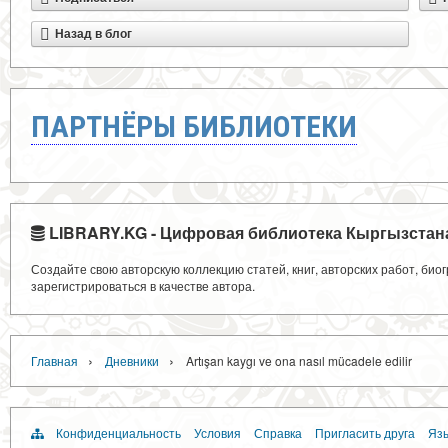
Назад в блог
ПАРТНЁРЫ БИБЛИОТЕКИ
LIBRARY.KG - Цифровая библиотека Кыргызстан
Создайте свою авторскую коллекцию статей, книг, авторских работ, би
зарегистрироваться в качестве автора.
›
›
Главная
Дневники
Artışan kaygı ve ona nasıl mücadele edilir
Конфиденциальность
Условия
Справка
Пригласить друга
Язы