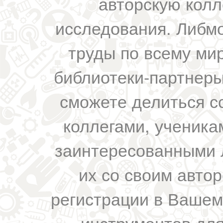
авторскую колл
исследования. Либм
труды по всему мир
библиотеки-партнеры,
сможете делиться с
коллегами, ученика
заинтересованными 
их со своим авто
регистрации в Вашем
инструментов для