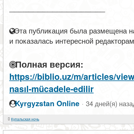
____________________
Эта публикация была размещена на
и показалась интересной редакторам
Полная версия:
https://biblio.uz/m/articles/vie
nasıl-mücadele-edilir
·
Kyrgyzstan Online
34 дней(я) наза
Купальская ночь