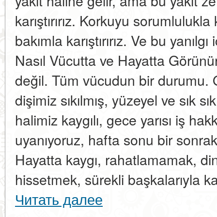
yakıt haline gelir, ama bu yakıt zeh
karıştırırız. Korkuyu sorumlulukla k
bakımla karıştırırız. Ve bu yanılgı 
Nasıl Vücutta ve Hayatta Görünü
değil. Tüm vücudun bir durumu. O
dişimiz sıkılmış, yüzeyel ve sık sı
halimiz kaygılı, gece yarısı iş ha
uyanıyoruz, hafta sonu bir sonraki
Hayatta kaygı, rahatlamamak, di
hissetmek, sürekli başkalarıyla ka
Читать далее