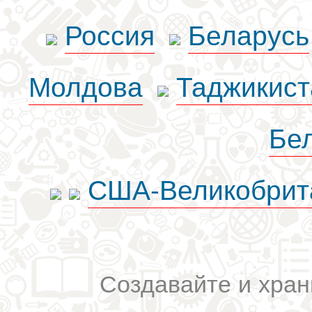
Россия
Беларусь
Молдова
Таджикист
Бе
США-Великобрит
Создавайте и хран