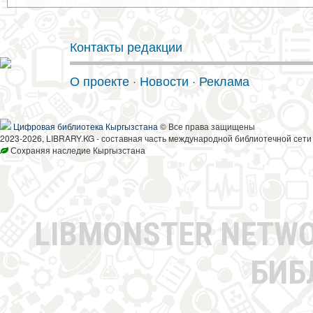
Контакты редакции
О проекте
·
Новости
·
Реклама
Цифровая библиотека Кыргызстана
© Все права защищены
2023-2026, LIBRARY.KG - составная часть международной библиотечной сети
Сохраняя наследие Кыргызстана
LIBMONSTER NETW
БИБ