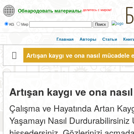
делитесь с миром!
Обнародовать материалы
KG
Мир
Главная
Авторы
Статьи
Книг
Artışan kaygı ve ona nasıl mücadele e
Artışan kaygı ve ona nasıl
Çalışma ve Hayatında Artan Kayg
Yaşamayı Nasıl Durdurabilirsiniz
hissedersiniz. Gözlerinizi açmadan