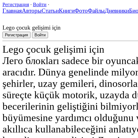
Регистрация
·
Войти
·
Главная
Авторы
Статьи
Книги
Фото
Файлы
Дневники
Би
Lego çocuk gelişimi için
Регистрация
Войти
Lego çocuk gelişimi için
Лего блокları sadece bir oyuncak
aracıdır. Dünya genelinde milyo
şehirler, uzay gemileri, dinosorl
süreçte küçük motorik, uzayda 
becerilerinin geliştiğini bilmiyo
büyümesine yardımcı olduğunu v
akıllıca kullanabileceğini anlatı