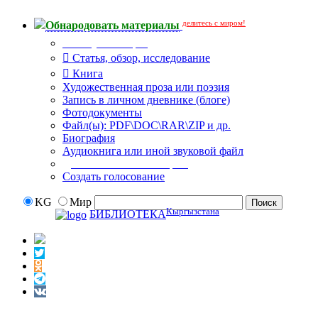
делитесь с миром!
Обнародовать материалы
Тип публикации
Статья, обзор, исследование
Книга
Художественная проза или поэзия
Запись в личном дневнике (блоге)
Фотодокументы
Файл(ы): PDF\DOC\RAR\ZIP и др.
Биография
Аудиокнига или иной звуковой файл
Дополнительные опции:
Создать голосование
KG
Мир
Кыргызстана
БИБЛИОТЕКА