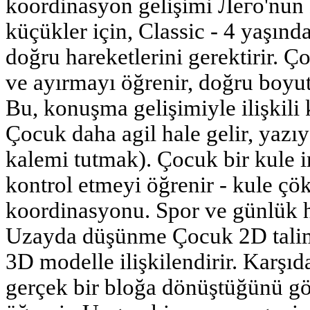
koordinasyon gelişimi Лего'nun 
küçükler için, Classic - 4 yaşınd
doğru hareketlerini gerektirir. Ç
ve ayırmayı öğrenir, doğru boyut
Bu, konuşma gelişimiyle ilişkili 
Çocuk daha agil hale gelir, yazıy
kalemi tutmak). Çocuk bir kule 
kontrol etmeyi öğrenir - kule çö
koordinasyonu. Spor ve günlük ha
Uzayda düşünme Çocuk 2D talima
3D modelle ilişkilendirir. Karşıd
gerçek bir bloğa dönüştüğünü gör