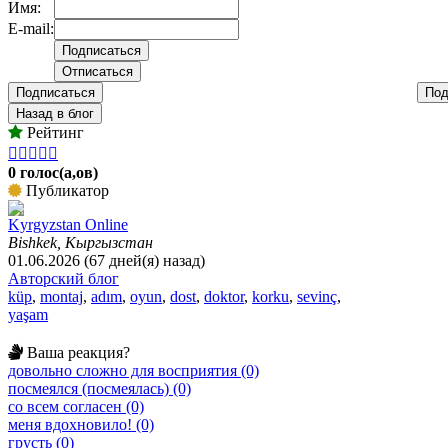
Имя:
E-mail:
Подписаться
Под
Назад в блог
Рейтинг





0 голос(а,ов)
Публикатор
Kyrgyzstan Online
Bishkek, Кыргызстан
01.06.2026 (67 дней(я) назад)
Авторский блог
küp
,
montaj
,
adım
,
oyun
,
dost
,
doktor
,
korku
,
sevinç
,
yaşam
Ваша реакция?
довольно сложно для восприятия (0)
посмеялся (посмеялась) (0)
со всем согласен (0)
меня вдохновило! (0)
грусть (0)