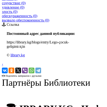
сочувствие (0)
удивление (0)
злость (0)
обескураженность (0)
вызвало обеспокоенность (0)
Ссылка
Постоянный адрес данной публикации:
https://library.kg/blogs/entry/Lego-çocuk-
gelişimi-için
©
library.kg
‹
›
Поделитесь материалом с друзьями
Партнёры Библиотеки