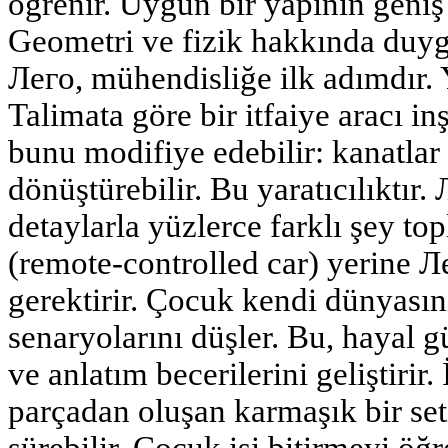
öğrenir. Uygun bir yapının geniş 
Geometri ve fizik hakkında duygus
Лего, mühendisliğe ilk adımdır. 
Talimata göre bir itfaiye aracı i
bunu modifiye edebilir: kanatlar
dönüştürebilir. Bu yaratıcılıktır. 
detaylarla yüzlerce farklı şey t
(remote-controlled car) yerine 
gerektirir. Çocuk kendi dünyasını
senaryolarını düşler. Bu, hayal 
ve anlatım becerilerini geliştirir.
parçadan oluşan karmaşık bir set
sürebilir. Çocuk işi bitirmeyi öğr