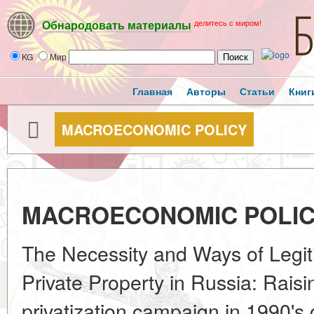
делитесь с миром!
Обнародовать материалы
KG
Мир
Главная
Авторы
Статьи
Книг
MACROECONOMIC POLICY
MACROECONOMIC POLI
The Necessity and Ways of Legit
Private Property in Russia: Rais
privatization campaign in 1990's