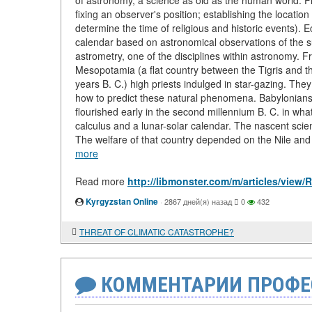
of astronomy, a science as old as the human world. Fr
fixing an observer's position; establishing the location 
determine the time of religious and historic events).
calendar based on astronomical observations of the 
astrometry, one of the disciplines within astronomy. F
Mesopotamia (a flat country between the Tigris and t
years B. C.) high priests indulged in star-gazing. The
how to predict these natural phenomena. Babylonians
flourished early in the second millennium B. C. in wh
calculus and a lunar-solar calendar. The nascent scie
The welfare of that country depended on the Nile and its
more
Read more
http://libmonster.com/m/articles/v
Kyrgyzstan Online
·
2867 дней(я) назад
0
432
THREAT OF CLIMATIC CATASTROPHE?
КОММЕНТАРИИ ПРОФЕ