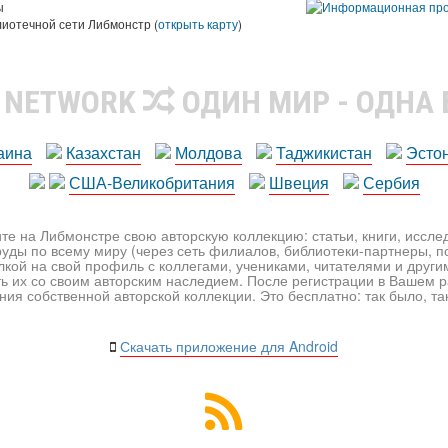
ы
лиотечной сети Либмонстр (
открыть карту
)
R NETWORK
ОДИН МИР - ОДНА
аина
Казахстан
Молдова
Таджикистан
Эсто
США-Великобритания
Швеция
Сербия
те на Либмонстре свою авторскую коллекцию: статьи, книги, иссл
уды по всему миру (через сеть филиалов, библиотеки-партнеры, по
лкой на свой профиль с коллегами, учениками, читателями и друг
ь их со своим авторским наследием. После регистрации в Вашем 
ия собственной авторской коллекции. Это бесплатно: так было, так 
Скачать приложение для Android