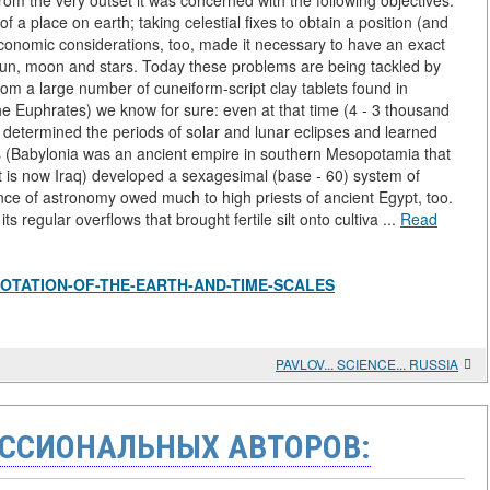
om the very outset it was concerned with the following objectives:
of a place on earth; taking celestial fixes to obtain a position (and
 Economic considerations, too, made it necessary to have an exact
sun, moon and stars. Today these problems are being tackled by
rom a large number of cuneiform-script clay tablets found in
he Euphrates) we know for sure: even at that time (4 - 3 thousand
y determined the periods of solar and lunar eclipses and learned
 (Babylonia was an ancient empire in southern Mesopotamia that
at is now Iraq) developed a sexagesimal (base - 60) system of
nce of astronomy owed much to high priests of ancient Egypt, too.
 regular overflows that brought fertile silt onto cultiva ...
Read
iew/ROTATION-OF-THE-EARTH-AND-TIME-SCALES
PAVLOV... SCIENCE... RUSSIA
ССИОНАЛЬНЫХ АВТОРОВ: