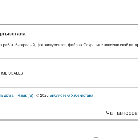
ргызстана
ких работ, биографий, фотодокументов, файлов. Сохраните навсегда своё авт
TIME SCALES
ть друга
Язык (ru)
© 2026
Библиотека Узбекистана
Чат авторов