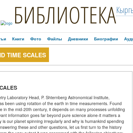
БИБЛИОТЕКА
Кыргы
тьи
Книги
Фото
Файлы
Дневники
Биографии
Ауд
ND TIME SCALES
SCALES
try Laboratory Head, P. Shternberg Astronomical Institute,
 been using rotation of the earth in time measurements. Found
age in the mid-20th century, it depends on many processes unfolding
vant information goes far beyond pure science alone-it matters a
 is our planet spinning irregularly and why is humankind spending
ering these and other questions, let us first turn to the history