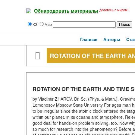
делитесь с миром!
Обнародовать материалы
KG
Мир
Главная
Авторы
Ста
ROTATION OF THE EARTH A
ROTATION OF THE EARTH AND TIME 
by Vladimir ZHAROV, Dr. Sc. (Phys. & Math.), Gravime
Lomonosov Moscow State University For ages man has
to be irregular since the atomic clock entered the st
within our planet, in its oceans and atmosphere. Rele
good deal for hands-on problem solving, too. Now why
so much for research into the phenomenon? Before answ