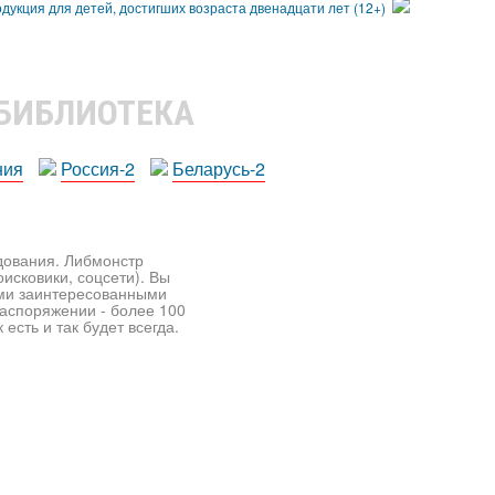
 БИБЛИОТЕКА
ния
Россия-2
Беларусь-2
едования. Либмонстр
исковики, соцсети). Вы
ими заинтересованными
распоряжении - более 100
есть и так будет всегда.