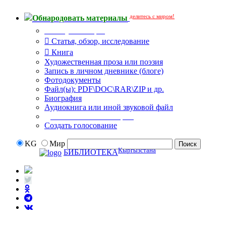
делитесь с миром!
Обнародовать материалы
Тип публикации
Статья, обзор, исследование
Книга
Художественная проза или поэзия
Запись в личном дневнике (блоге)
Фотодокументы
Файл(ы): PDF\DOC\RAR\ZIP и др.
Биография
Аудиокнига или иной звуковой файл
Дополнительные опции:
Создать голосование
KG
Мир
Кыргызстана
БИБЛИОТЕКА