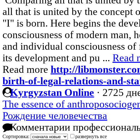
all that is united by the concept
"I" is born. Here begins the dev
consciousness of modern man, h
and individual consciousness of f
its development and pu ...
Read 
Read more
http://libmonster.c
birth-of-legal-relations-and-st
Kyrgyzstan Online
·
2725 дне
The essence of anthroposocioge
Рождение человечества
Комментарии профессиональ
Сортировка:
развернуть все