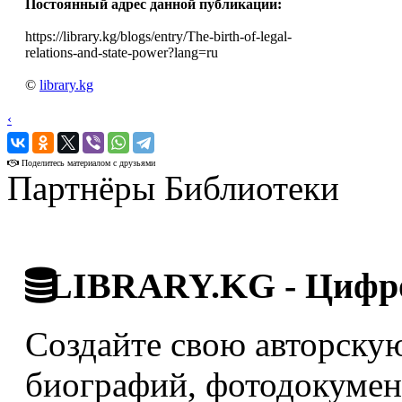
Постоянный адрес данной публикации:
https://library.kg/blogs/entry/The-birth-of-legal-
relations-and-state-power?lang=ru
©
library.kg
‹
›
Поделитесь материалом с друзьями
Партнёры Библиотеки
LIBRARY.KG - Цифро
Создайте свою авторскую
биографий, фотодокумент