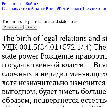
Регистрация
·
Войти
·
Главная
Авторы
Статьи
Книги
Фото
Файлы
Дневники
Би
The birth of legal relations and state power
Регистрация
Войти
The birth of legal relations and 
УДК 001.5(34.01+572.1/.4) The bi
state power Рождение правоот
государственной власти Всяк
сложных и нередко меняющихс
хотя незначительно изменится
выгодном, будет иметь больше
образом, подвергнется естест