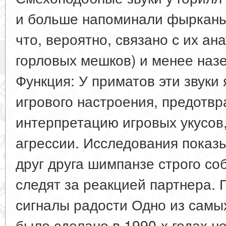
и больше напоминали фыркань
что, вероятно, связано с их а
горловых мешков) и менее наз
Функция: У приматов эти звуки
игрового настроения, предот
интерпретацию игровых укусов,
агрессии. Исследования показ
друг друга шимпанзе строго с
следят за реакцией партнера. 
сигналы радости Одно из самы
было сделано в 1990-х годах 