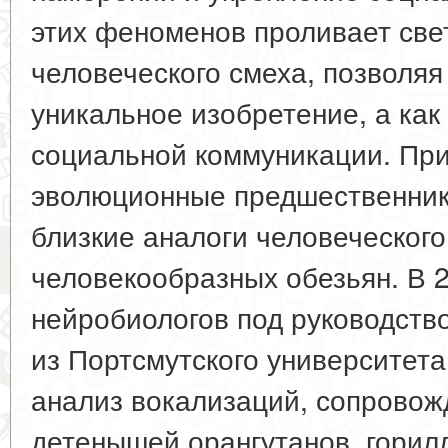
этих феноменов проливает све
человеческого смеха, позволяя
уникальное изобретение, а ка
социальной коммуникации. Пр
эволюционные предшественник
близкие аналоги человеческог
человекообразных обезьян. В 2
нейробиологов под руководст
из Портсмутского университета
анализ вокализаций, сопровож
детенышей орангутанов, горил