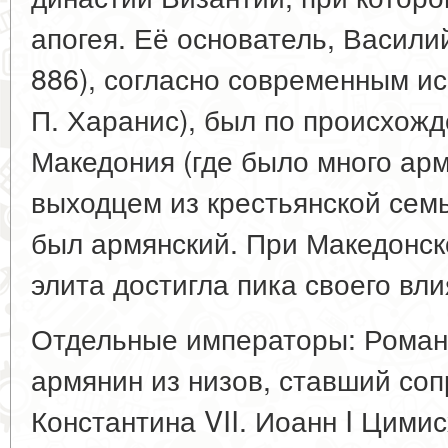
апогея. Её основатель, Васили
886), согласно современным ис
П. Харанис), был по происхо
Македония (где было много арм
выходцем из крестьянской сем
был армянский. При Македонск
элита достигла пика своего вли
Отдельные императоры: Роман 
армянин из низов, ставший со
Константина VII. Иоанн I Цими