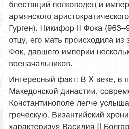
блестящий полководец и импер
армянского аристократического
Гурген). Никифор II Фока (963–
отцу, его мать происходила из 
Фок, давшего империи несколь
военачальников.
Интересный факт: В X веке, в 
Македонской династии, соврем
Константинополе легче услыша
греческую. Византийский хрон
характеризуя Василия II Болга