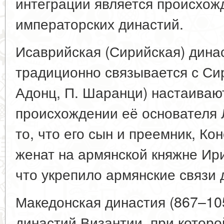
интеграции является происхож
императорских династий.
Исаврийская (Сирийская) динас
традиционно связывается с Сир
Адонц, П. Шаранци) настаиваю
происхождении её основателя Л
то, что его сын и преемник, Ко
женат на армянской княжне Ир
что укрепило армянские связи 
Македонская династия (867–10
династий Византии, при которо