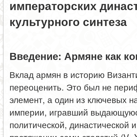
императорских динас
культурного синтеза
Введение: Армяне как к
Вклад армян в историю Визант
переоценить. Это был не пери
элемент, а один из ключевых н
империи, игравший выдающуюся
политической, династической и
протяжении семи столетий (V–X