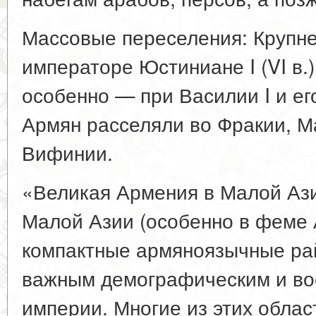
Массовые переселения: Крупн
императоре Юстиниане I (VI в.), 
особенно — при Василии I и его
Армян расселяли во Фракии, М
Вифинии.
«Великая Армения в Малой Ази
Малой Азии (особенно в феме
компактные армяноязычные ра
важным демографическим и в
империи. Многие из этих обла