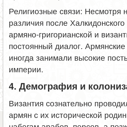
Религиозные связи: Несмотря 
различия после Халкидонского 
армяно-григорианской и визан
постоянный диалог. Армянские
иногда занимали высокие пост
империи.
4. Демография и колони
Византия сознательно проводи
армян с их исторической роди
набегам арабов, персов, а поз