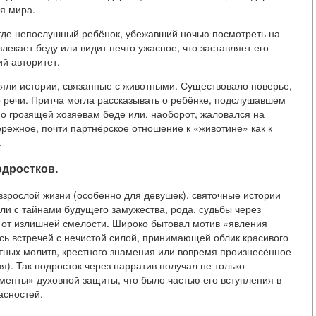
я мира.
где непослушный ребёнок, убежавший ночью посмотреть на
лекает беду или видит нечто ужасное, что заставляет его
й авторитет.
яли истории, связанные с животными. Существовало поверье,
 речи. Притча могла рассказывать о ребёнке, подслушавшем
о грозящей хозяевам беде или, наоборот, жаловался на
режное, почти партнёрское отношение к «животине» как к
.
одростков.
 взрослой жизни (особенно для девушек), святочные истории
и с тайнами будущего замужества, рода, судьбы через
и от излишней смелости. Широко бытовал мотив «явления
сь встречей с нечистой силой, принимающей облик красивого
тных молитв, крестного знамения или вовремя произнесённое
). Так подросток через нарратив получал не только
енты» духовной защиты, что было частью его вступления в
асностей.