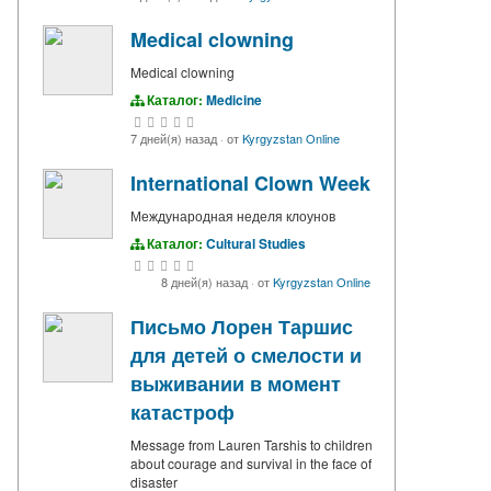
Medical clowning
Medical clowning
Каталог:
Medicine
7 дней(я) назад
·
от
Kyrgyzstan Online
International Clown Week
Международная неделя клоунов
Каталог:
Cultural Studies
8 дней(я) назад
·
от
Kyrgyzstan Online
Письмо Лорен Таршис
для детей о смелости и
выживании в момент
катастроф
Message from Lauren Tarshis to children
about courage and survival in the face of
disaster