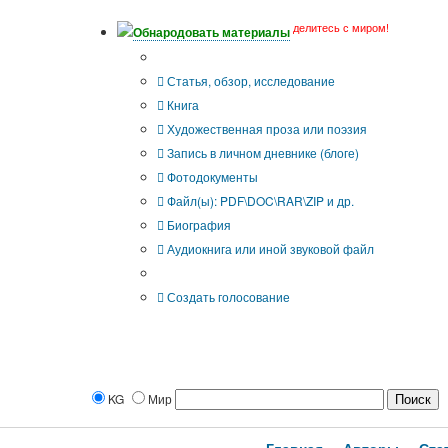
делитесь с миром!
Обнародовать материалы
Тип публикации
Статья, обзор, исследование
Книга
Художественная проза или поэзия
Запись в личном дневнике (блоге)
Фотодокументы
Файл(ы): PDF\DOC\RAR\ZIP и др.
Биография
Аудиокнига или иной звуковой файл
Дополнительные опции:
Создать голосование
KG
Мир