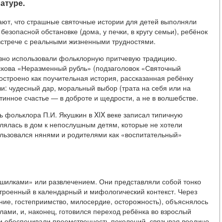
атуре.
ают, что страшные святочные истории для детей выполняли
безопасной обстановке (дома, у печки, в кругу семьи), ребёнок
 встрече с реальными жизненными трудностями.
ивно использовали фольклорную притчевую традицию.
скова «Неразменный рубль» (подзаголовок «Святочный
построено как поучительная история, рассказанная ребёнку
чи: чудесный дар, моральный выбор (трата на себя или на
стинное счастье — в доброте и щедрости, а не в волшебстве.
ь фольклора П.И. Якушкин в XIX веке записал типичную
 являлась в дом к непослушным детям, которые не хотели
пользовался нянями и родителями как «воспитательный»
ашилками» или развлечением. Они представляли собой тонко
строенный в календарный и мифологический контекст. Через
ние, гостеприимство, милосердие, осторожность), объяснялось
ами, и, наконец, готовился переход ребёнка во взрослый
рии обеспечивали преемственность поколений, связывая воедино