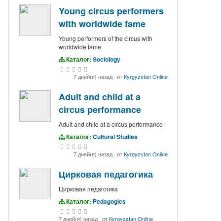
Young circus performers
with worldwide fame
Young performers of the circus with
worldwide fame
Каталог:
Sociology
7 дней(я) назад
·
от
Kyrgyzstan Online
Adult and child at a
circus performance
Adult and child at a circus performance
Каталог:
Cultural Studies
7 дней(я) назад
·
от
Kyrgyzstan Online
Цирковая педагогика
Цирковая педагогика
Каталог:
Pedagogics
7 дней(я) назад
·
от
Kyrgyzstan Online