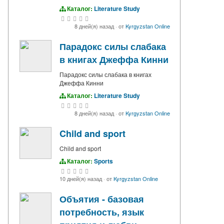
Каталог:
Literature Study
8 дней(я) назад
·
от
Kyrgyzstan Online
Парадокс силы слабака
в книгах Джеффа Кинни
Парадокс силы слабака в книгах
Джеффа Кинни
Каталог:
Literature Study
8 дней(я) назад
·
от
Kyrgyzstan Online
Child and sport
Child and sport
Каталог:
Sports
10 дней(я) назад
·
от
Kyrgyzstan Online
Объятия - базовая
потребность, язык