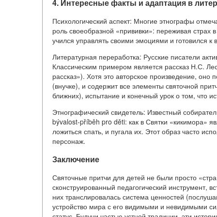
4. Интересные факты и адаптация в литер
Психологический аспект: Многие этнографы отмеч
роль своеобразной «прививки»: переживая страх в 
учился управлять своими эмоциями и готовился к
Литературная переработка: Русские писатели акт
Классическим примером является рассказ Н.С. Ле
рассказ»). Хотя это авторское произведение, оно 
(внучке), и содержит все элементы святочной прит
ближних), испытание и конечный урок о том, что и
Этнографический свидетель: Известный собирател
bývalost-příběh pro děti: как в Святки «кикимора»
ложиться спать, и пугала их. Этот образ часто ис
персонаж.
Заключение
Святочные притчи для детей не были просто «стр
сконструированный педагогический инструмент, в
них транслировалась система ценностей (послуша
устройство мира с его видимыми и невидимыми сил
статус. Будучи частью устной традиции, эти исто