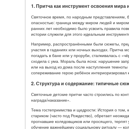
1. Притча как инструмент освоения мира и
Святочное время, по народным представлениям, 
опасностью: граница между миром людей и миром д
ранних лет необходимо было усвоить правила пов
истории служили для этого идеальным инструмент
Например, распространёнными были сюжеты, пред
участия в гаданиях или ночных выходах. Притча мо
погадать в бане или у проруби, сталкивалась с «
сходила с ума. Мораль была ясна: нарушение зап
или на выход из дома после наступления темноты в
сопереживание герою ребёнок интериоризировал 
2. Структура и содержание: типичные сю
Святочные детские притчи часто строились по ко
награда/наказание».
Тема гостеприимства и щедрости: История о том,
стариком (часто под Рождество), обретает неожида
прогнавшие колядовщиков или просящего, терпят у
обучение важнейшему социальному ритуалу — кол