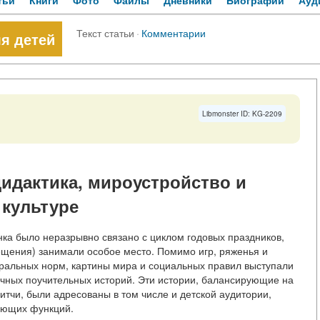
тьи
Книги
Фото
Файлы
Дневники
Биографии
Ауд
Текст статьи
·
Комментарии
я детей
Libmonster ID: KG-2209
дидактика, мироустройство и
 культуре
нка было неразрывно связано с циклом годовых праздников,
ещения) занимали особое место. Помимо игр, ряженья и
ральных норм, картины мира и социальных правил выступали
очных поучительных историй. Эти истории, балансирующие на
тчи, были адресованы в том числе и детской аудитории,
ующих функций.