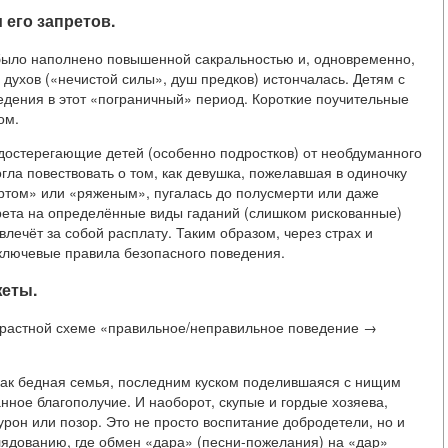
 его запретов.
было наполнено повышенной сакральностью и, одновременно,
ухов («нечистой силы», душ предков) истончалась. Детям с
едения в этот «пограничный» период. Короткие поучительные
ом.
остерегающие детей (особенно подростков) от необдуманного
гла повествовать о том, как девушка, пожелавшая в одиночку
чёртом» или «ряженым», пугалась до полусмерти или даже
рета на определённые виды гаданий (слишком рискованные)
лечёт за собой расплату. Таким образом, через страх и
ключевые правила безопасного поведения.
жеты.
нтрастной схеме «правильное/неправильное поведение →
 как бедная семья, последним куском поделившаяся с нищим
нное благополучие. И наоборот, скупые и гордые хозяева,
рон или позор. Это не просто воспитание добродетели, но и
ядованию, где обмен «дара» (песни-пожелания) на «дар»