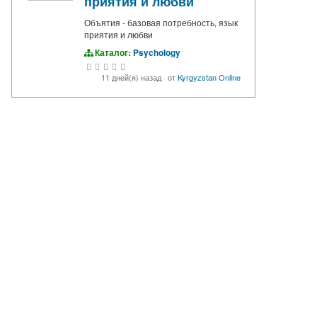
приятия и любви
Объятия - базовая потребность, язык
приятия и любви
Каталог:
Psychology
11 дней(я) назад
·
от
Kyrgyzstan Online