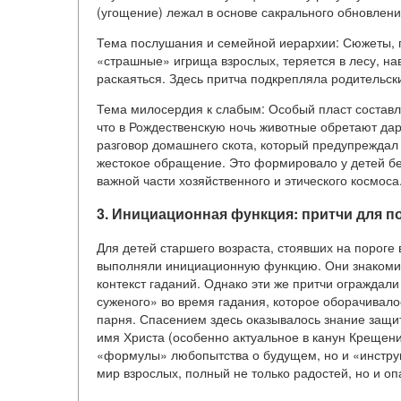
(угощение) лежал в основе сакрального обновлени
Тема послушания и семейной иерархии: Сюжеты, 
«страшные» игрища взрослых, теряется в лесу, нав
раскаяться. Здесь притча подкрепляла родительски
Тема милосердия к слабым: Особый пласт составл
что в Рождественскую ночь животные обретают дар
разговор домашнего скота, который предупреждал 
жестокое обращение. Это формировало у детей бе
важной части хозяйственного и этического космоса
3. Инициационная функция: притчи для п
Для детей старшего возраста, стоявших на пороге
выполняли инициационную функцию. Они знакомил
контекст гаданий. Однако эти же притчи ограждал
суженого» во время гадания, которое оборачивало
парня. Спасением здесь оказывалось знание защи
имя Христа (особенно актуальное в канун Крещения
«формулы» любопытства о будущем, но и «инструм
мир взрослых, полный не только радостей, но и оп