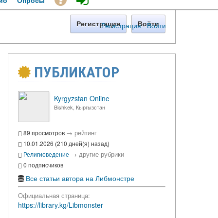
ио
Опросы
Регистрация
Войти
Регистрация
·
Войти
ПУБЛИКАТОР
Kyrgyzstan Online
Bishkek, Кыргызстан
→
рейтинг
89 просмотров
10.01.2026 (210 дней(я) назад)
→
другие рубрики
Религиоведение
0 подписчиков
Все статьи автора на Либмонстре
Официальная страница:
https://library.kg/Libmonster