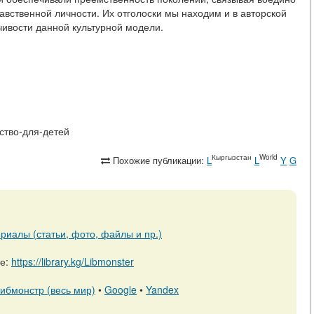
вственной личности. Их отголоски мы находим и в авторской
йчивости данной культурной модели.
ество-для-детей
Кыргызстан
World
Похожие публикации:
L
L
Y
G
риалы (статьи, фото, файлы и пр.)
ре:
https://library.kg/Libmonster
ибмонстр (весь мир)
•
Google
•
Yandex