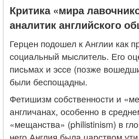
Критика «мира лавочник
аналитик английского о
Герцен подошел к Англии как 
социальный мыслитель. Его оц
письмах и эссе (позже вошедш
были беспощадны.
Фетишизм собственности и «ме
англичанах, особенно в средне
«мещанства» (philistinism) в г
него Англия была царством ути