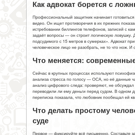
Как адвокат борется с лож
Профессиональный защитник начинает готовиться 
видео. Он ищет противоречия в их прежних показа
истребовании биллингов телефонов, записей с кам
задаёт вопросы — он строит логическую ловушку. Д
подсудимого с 15 метров в сумерках». Адвокат при
человеческое лицо не разобрать, не то что нож. И
Что меняется: современные
Сейчас в крупных процессах используют психофиз
анализа стресса по голосу — ОСА, но её данные ч
анализ цифрового следа: проверяют, не обсуждал 
переводили ли ему деньги перед судом. В одном 
переписка показала, что любовник пообещал ей ква
Что делать простому челове
суде
Первое — фиксируйте всё письменно. Составьте з