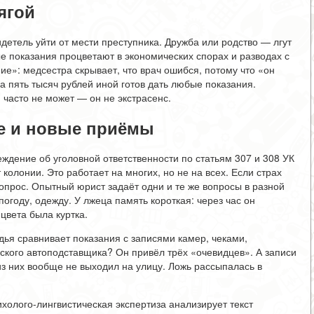
ягой
детель уйти от мести преступника. Дружба или родство — лгут
ые показания процветают в экономических спорах и разводах с
е»: медсестра скрывает, что врач ошибся, потому что «он
а пять тысяч рублей иной готов дать любые показания.
я часто не может — он не экстрасенс.
ые и новые приёмы
ждение об уголовной ответственности по статьям 307 и 308 УК
колонии. Это работает на многих, но не на всех. Если страх
допрос. Опытный юрист задаёт одни и те же вопросы в разной
погоду, одежду. У лжеца память короткая: через час он
 цвета была куртка.
ья сравнивает показания с записями камер, чеками,
ского автоподставщика? Он привёл трёх «очевидцев». А записи
из них вообще не выходил на улицу. Ложь рассыпалась в
олого-лингвистическая экспертиза анализирует текст