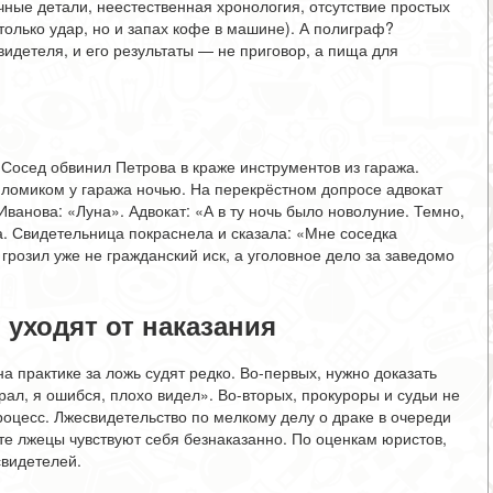
ные детали, неестественная хронология, отсутствие простых
олько удар, но и запах кофе в машине). А полиграф?
видетеля, и его результаты — не приговор, а пища для
 Сосед обвинил Петрова в краже инструментов из гаража.
 ломиком у гаража ночью. На перекрёстном допросе адвокат
ванова: «Луна». Адвокат: «А в ту ночь было новолуние. Темно,
а. Свидетельница покраснела и сказала: «Мне соседка
 грозил уже не гражданский иск, а уголовное дело за заведомо
 уходят от наказания
а практике за ложь судят редко. Во-первых, нужно доказать
врал, я ошибся, плохо видел». Во-вторых, прокуроры и судьи не
роцесс. Лжесвидетельство по мелкому делу о драке в очереди
ате лжецы чувствуют себя безнаказанно. По оценкам юристов,
свидетелей.