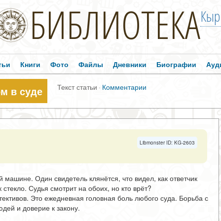
БИБЛИОТЕКА
Кыр
тьи
Книги
Фото
Файлы
Дневники
Биографии
Ауд
Текст статьи
·
Комментарии
м в суде
Libmonster ID: KG-2603
 машине. Один свидетель клянётся, что видел, как ответчик
к стекло. Судья смотрит на обоих, но кто врёт?
тективов. Это ежедневная головная боль любого суда. Борьба с
юдей и доверие к закону.