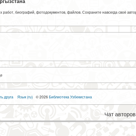
ргызстана
ких работ, биографий, фотодокументов, файлов. Сохраните навсегда своё авт
де
ть друга
Язык (ru)
© 2026
Библиотека Узбекистана
Чат авторов