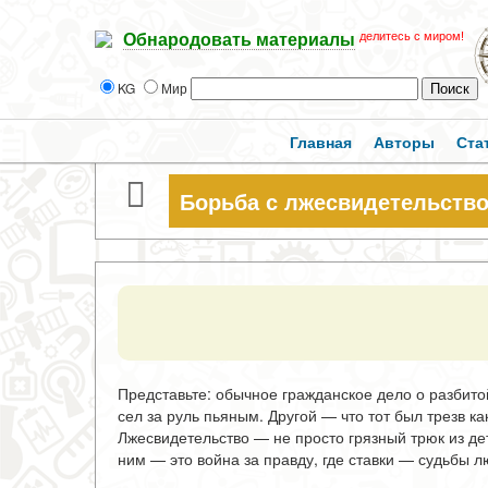
делитесь с миром!
Обнародовать материалы
KG
Мир
Главная
Авторы
Ста
Борьба с лжесвидетельство
Представьте: обычное гражданское дело о разбитой
сел за руль пьяным. Другой — что тот был трезв ка
Лжесвидетельство — не просто грязный трюк из де
ним — это война за правду, где ставки — судьбы л