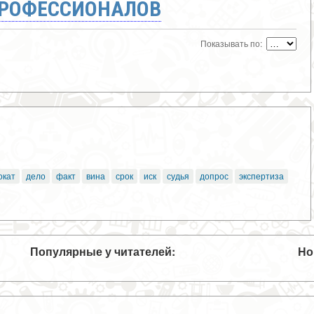
ПРОФЕССИОНАЛОВ
Показывать по:
окат
дело
факт
вина
срок
иск
судья
допрос
экспертиза
Популярные у читателей:
Но