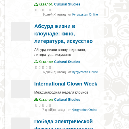
Каталог:
Cultural Studies
6 дней(я) назад
·
от
Kyrgyzstan Online
Абсурд жизни в
клоунаде: кино,
литература, искусство
Абсурд жизни в клоунаде: кино,
литература, искусство
Каталог:
Cultural Studies
6 дней(я) назад
·
от
Kyrgyzstan Online
International Clown Week
Международная неделя клоунов
Каталог:
Cultural Studies
7 дней(я) назад
·
от
Kyrgyzstan Online
Победа электрической
фуксии на чемпионате