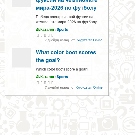
мира-2026 по футболу
Победа электрической фуксии на
чемпионате мира-2026 по футболу
Каталог:
Sports
7 дней(я) назад
·
от
Kyrgyzstan Online
What color boot scores
the goal?
Which color boots score a goal?
Каталог:
Sports
7 дней(я) назад
·
от
Kyrgyzstan Online