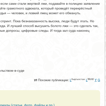
 если сами стали жертвой лжи, подавайте в полицию заявление
айте грамотного адвоката, который проведёт перекрёстный
Судья — человек, и ловкий лжец может его обмануть.
спринт. Пока безнаказанность высока, люди будут лгать. Но
да. И лучший способ высушить болото лжи — это сделать так,
тные допросы, цифровые следы. И тогда зал суда наконец
тельством-в-суде
Кыргызстан
World
Похожие публикации:
L
L
Y
G
риалы (статьи, фото, файлы и пр.)