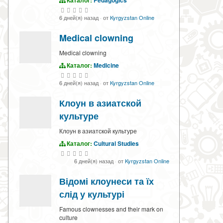
Каталог:
Pedagogics
6 дней(я) назад
·
от
Kyrgyzstan Online
Medical clowning
Medical clowning
Каталог:
Medicine
6 дней(я) назад
·
от
Kyrgyzstan Online
Клоун в азиатской
культуре
Клоун в азиатской культуре
Каталог:
Cultural Studies
6 дней(я) назад
·
от
Kyrgyzstan Online
Відомі клоунеси та їх
слід у культурі
Famous clownesses and their mark on
culture