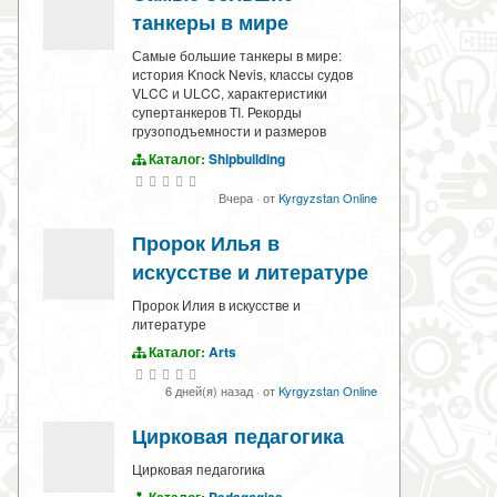
танкеры в мире
Самые большие танкеры в мире:
история Knock Nevis, классы судов
VLCC и ULCC, характеристики
супертанкеров TI. Рекорды
грузоподъемности и размеров
Каталог:
Shipbuilding
Вчера
·
от
Kyrgyzstan Online
Пророк Илья в
искусстве и литературе
Пророк Илия в искусстве и
литературе
Каталог:
Arts
6 дней(я) назад
·
от
Kyrgyzstan Online
Цирковая педагогика
Цирковая педагогика