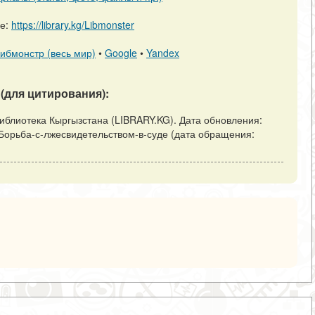
ре:
https://library.kg/Libmonster
ибмонстр (весь мир)
•
Google
•
Yandex
(для цитирования):
Библиотека Кыргызстана (LIBRARY.KG). Дата обновления:
view/Борьба-с-лжесвидетельством-в-суде (дата обращения: