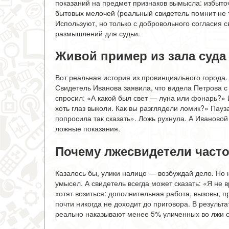
показаний на предмет признаков вымысла: избыточ
бытовых мелочей (реальный свидетель помнит не т
Используют, но только с добровольного согласия с
размышлений для судьи.
Живой пример из зала суда
Вот реальная история из провинциального города.
Свидетель Иванова заявила, что видела Петрова с
спросил: «А какой был свет — луна или фонарь?» И
хоть глаз выколи. Как вы разглядели ломик?» Пауз
попросила так сказать». Ложь рухнула. А Ивановой
ложные показания.
Почему лжесвидетели часто
Казалось бы, улики налицо — возбуждай дело. Но н
умысел. А свидетель всегда может сказать: «Я не 
хотят возиться: дополнительная работа, вызовы, п
почти никогда не доходит до приговора. В результ
реально наказывают менее 5% уличенных во лжи 