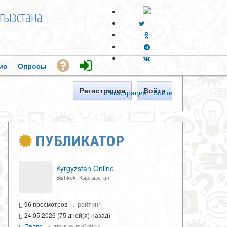
гызстана
ио
Опросы
Регистрация
Войти
Регистрация
·
Войти
ПУБЛИКАТОР
Kyrgyzstan Online
Bishkek, Кыргызстан
→
рейтинг
96 просмотров
24.05.2026 (75 дней(я) назад)
→
другие рубрики
Право