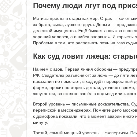
Почему люди лгут под прис
Мотивы просты и стары как мир. Страх — хочет сви
за брата, сына, лучшего друга. Деньги — продажн
дележкой имущества. Ещё бывает ложь «во спасени
хороший человек, а ошибся впервые». И корысть: з
Проблема в том, что распознать ложь на глаз судь
Как суд ловит лжеца: стар
Начнём с азов. Первая линия обороны — предупре
РФ. Свидетелю разъясняют: за ложь — до пяти лет 
наказания не помогает, в ход идёт перекрёстный 
форме, просит повторить детали, уточняет время, 
запутается, во сколько зашёл в подъезд или какого
Второй уровень — письменные доказательства. Суд
перепиской в мессенджерах. Помните дело москов
с домофона показали, что в момент аварии никто 
минуту.
Третий, самый мощный уровень — экспертизы. Псих