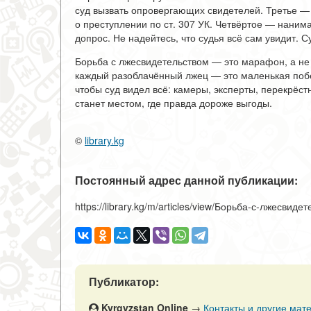
суд вызвать опровергающих свидетелей. Третье —
о преступлении по ст. 307 УК. Четвёртое — наним
допрос. Не надейтесь, что судья всё сам увидит. 
Борьба с лжесвидетельством — это марафон, а не 
каждый разоблачённый лжец — это маленькая побе
чтобы суд видел всё: камеры, эксперты, перекрёс
станет местом, где правда дороже выгоды.
©
library.kg
Постоянный адрес данной публикации:
https://library.kg/m/articles/view/Борьба-с-лжесвиде
Публикатор:
Kyrgyzstan Online
→
Контакты и другие мате