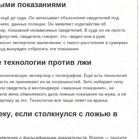
ными показаниями
ещё до суда. Он записывает объяснения свидетелей под
ниях, данных полиции. Он заявляет ходатайства об
ер, показаний независимых свидетелей. В суде он не просто
опустим, свидетель говорит, что «видел нож в руке
носит экспертное заключение: с такого расстояния в сумерках
 суд вынужден отбросить эти показания.
 технологии против лжи
иологическую экспертизу с полиграфом. Ещё есть технология
асто не принимают из-за погрешностей. Зато набирает силу
ли свидетель в мессенджере «заказные показания», не
деле жена обвиняемого дала ложные показания на мужа, а её
ртиру за это. Технологии всё чаще ловят на вранье.
ку, если столкнулся с ложью в
аявление о фальсификации доказательств. Второе — просите