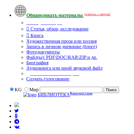
делитесь с миром!
Обнародовать материалы
Тип публикации
Статья, обзор, исследование
Книга
Художественная проза или поэзия
Запись в личном дневнике (блоге)
Фотодокументы
Файл(ы): PDF\DOC\RAR\ZIP и др.
Биография
Аудиокнига или иной звуковой файл
Дополнительные опции:
Создать голосование
KG
Мир
Кыргызстана
БИБЛИОТЕКА