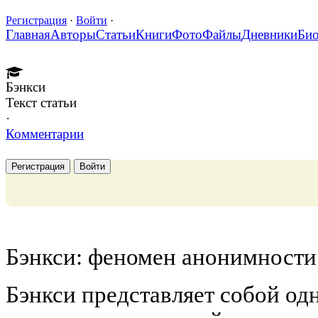
Регистрация
·
Войти
·
Главная
Авторы
Статьи
Книги
Фото
Файлы
Дневники
Би
Бэнкси
Текст статьи
·
Комментарии
Регистрация
Войти
Бэнкси: феномен анонимности
Бэнкси представляет собой од