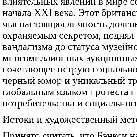
влиятельных явлений в мире с
начала XXI века. Этот британ
чья настоящая личность долгие
охраняемым секретом, поднял с
вандализма до статуса музейн
многомиллионных аукционных 
сочетающее острую социально
черный юмор и уникальный тр
глобальным языком протеста п
потребительства и социальног
Истоки и художественный мет
Принято считать, что Бэнкси н