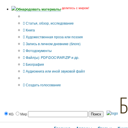
делитесь с миром!
Обнародовать материалы
Тип публикации
Статья, обзор, исследование
Книга
Художественная проза или поэзия
Запись в личном дневнике (блоге)
Фотодокументы
Файл(ы): PDF\DOC\RAR\ZIP и др.
Биография
Аудиокнига или иной звуковой файл
Дополнительные опции:
Создать голосование
KG
Мир