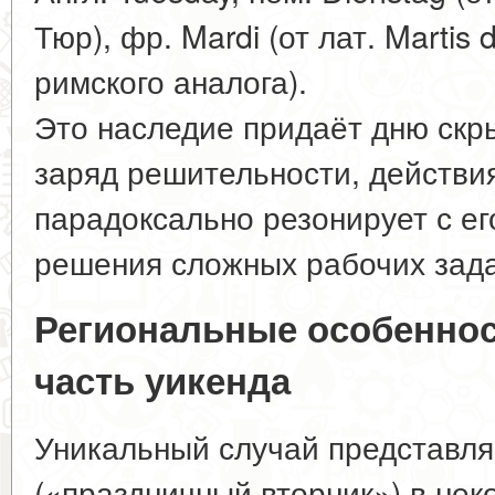
Тюр), фр. Mardi (от лат. Martis
римского аналога).
Это наследие придаёт дню скр
заряд решительности, действия
парадоксально резонирует с е
решения сложных рабочих зада
Региональные особеннос
часть уикенда
Уникальный случай представляет
(«праздничный вторник») в нек