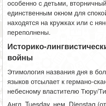
особенно с детьми, вторничны
единственным окном для спокой
находятся на кружках или с ня
переполнены.
Историко-лингвистически
войны
Этимология названия дня в бо
языков отсылает к германо-ска
небесному властителю Тюру/Тив
Англ. Tuesday, нем. Dienstag (