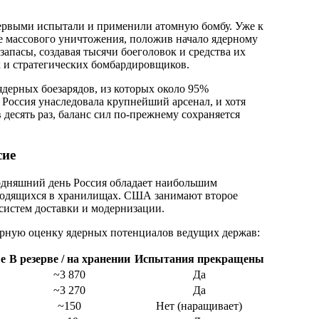
первыми испытали и применили атомную бомбу. Уже к
е массового уничтожения, положив начало ядерному
апасы, создавая тысячи боеголовок и средства их
 и стратегических бомбардировщиков.
ядерных боезарядов, из которых около 95%
оссия унаследовала крупнейший арсенал, и хотя
 десять раз, баланс сил по-прежнему сохраняется
сие
одняшний день Россия обладает наибольшим
аходящихся в хранилищах. США занимают второе
 систем доставки и модернизации.
ерную оценку ядерных потенциалов ведущих держав:
е
В резерве / на хранении
Испытания прекращены
~3 870
Да
~3 270
Да
~150
Нет (наращивает)