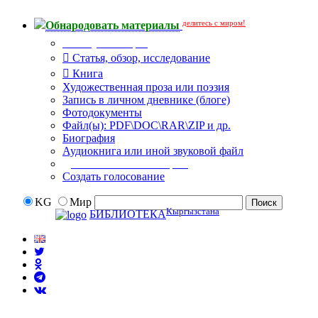
делитесь с миром!
Обнародовать материалы
Тип публикации
Статья, обзор, исследование
Книга
Художественная проза или поэзия
Запись в личном дневнике (блоге)
Фотодокументы
Файл(ы): PDF\DOC\RAR\ZIP и др.
Биография
Аудиокнига или иной звуковой файл
Дополнительные опции:
Создать голосование
KG
Мир
Кыргызстана
БИБЛИОТЕКА