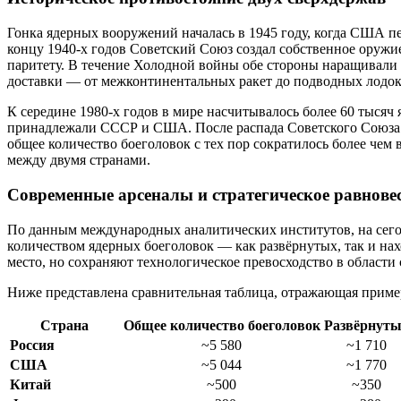
Гонка ядерных вооружений началась в 1945 году, когда США 
концу 1940-х годов Советский Союз создал собственное оружи
паритету. В течение Холодной войны обе стороны наращивали з
доставки — от межконтинентальных ракет до подводных лодок
К середине 1980-х годов в мире насчитывалось более 60 тысяч 
принадлежали СССР и США. После распада Советского Союза Р
общее количество боеголовок с тех пор сократилось более чем в
между двумя странами.
Современные арсеналы и стратегическое равнове
По данным международных аналитических институтов, на сег
количеством ядерных боеголовок — как развёрнутых, так и н
место, но сохраняют технологическое превосходство в области
Ниже представлена сравнительная таблица, отражающая прим
Страна
Общее количество боеголовок
Развёрнуты
Россия
~5 580
~1 710
США
~5 044
~1 770
Китай
~500
~350