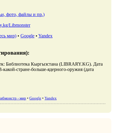
и, фото, файлы и пр.)
ary.kg/Libmonster
есь мир)
•
Google
•
Yandex
тирования):
кек: Библиотека Кыргызстана (LIBRARY.KG). Дата
ew/В-какой-стране-больше-ядерного-оружия (дата
ибмонстр - мир
•
Google
•
Yandex