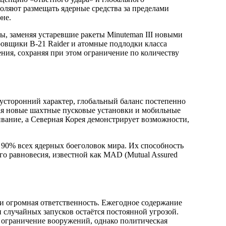
оляют размещать ядерные средства за пределами
не.
, заменяя устаревшие ракеты Minuteman III новыми
ировщики B-21 Raider и атомные подлодки класса
ния, сохраняя при этом ограничение по количеству
вусторонний характер, глобальный баланс постепенно
вая новые шахтные пусковые установки и мобильные
вание, а Северная Корея демонстрирует возможности,
90% всех ядерных боеголовок мира. Их способность
о равновесия, известной как MAD (Mutual Assured
и огромная ответственность. Ежегодное содержание
 случайных запусков остаётся постоянной угрозой.
 ограничение вооружений, однако политическая