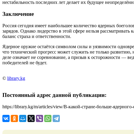
нестабильность последних лет делает их будущее неопределён
Заключение
Россия сегодня имеет наибольшее количество ядерных боегол
зарядов. Однако лидерство в этой сфере нельзя рассматривать
баланс страха и ответственности.
Ядерное оружие остаётся символом силы и уязвимости одновре
что технический прогресс может служить не только развитию,
деле означает не соревнование, а призыв к осторожности — вед
победителей не будет.
©
library.kg
Постоянный адрес данной публикации:
https://library.kg/m/articles/view/В-какой-стране-больше-ядерног