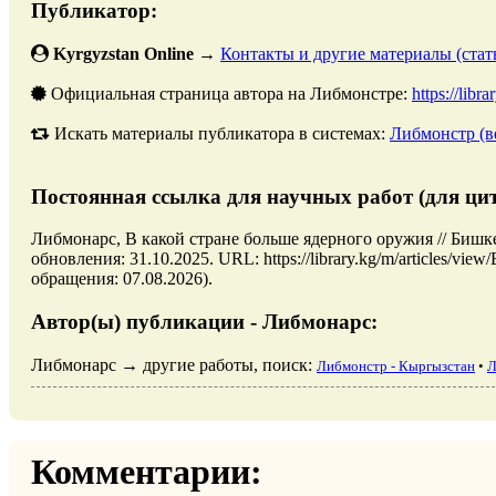
Публикатор:
Kyrgyzstan Online
→
Контакты и другие материалы (стать
Официальная страница автора на Либмонстре:
https://libr
Искать материалы публикатора в системах:
Либмонстр (в
Постоянная ссылка для научных работ (для ци
Либмонарс, В какой стране больше ядерного оружия // Биш
обновления: 31.10.2025. URL: https://library.kg/m/articles/vi
обращения: 07.08.2026).
Автор(ы) публикации - Либмонарс:
Либмонарс → другие работы, поиск:
Либмонстр - Кыргызстан
•
Л
Комментарии: