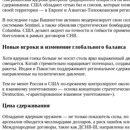
сдерживания. США обладают сетью баз и союзов, которые позв
своей территории — в Европе и Азиатско-Тихоокеанском регио
В последние годы Вашингтон активно модернизирует свои силы
системами Sentinel, а также обновляя стратегические бомбард
Columbia. США делают акцент на точности и гибкости примене
боеголовок в рамках договоров СНВ.
Новые игроки и изменение глобального баланса
Хотя ядерная гонка больше не носит столь ярко выраженный д
смещается. Китай стремительно наращивает потенциал, созда
ракеты. Индия и Пакистан поддерживают региональное сдержи
направленные на политическое давление.
Тем не менее Россия и США по-прежнему контролируют около 
к взаимному уничтожению — основа концепции стратегическог
Destruction, «гарантированное взаимное уничтожение»).
Цена сдерживания
Обладание ядерным оружием — не только показатель силы, но 
арсеналов обходится миллиардами долларов, а риск ошибок или
Международные договоры, такие как ДСНВ-III, направлены на