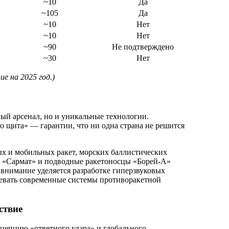
~10
Да
~105
Да
~10
Нет
~10
Нет
~90
Не подтверждено
~30
Нет
е на 2025 год.)
ый арсенал, но и уникальные технологии.
о щита» — гарантии, что ни одна страна не решится
ых и мобильных ракет, морских баллистических
, «Сармат» и подводные ракетоносцы «Борей-А»
 внимание уделяется разработке гиперзвуковых
левать современные системы противоракетной
ствие
цепцию «ответного удара» и глобального