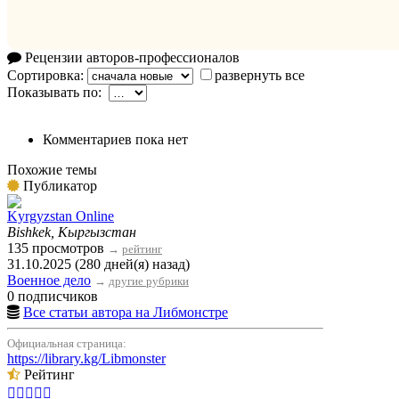
Рецензии авторов-профессионалов
Сортировка:
развернуть все
Показывать по:
Комментариев пока нет
Похожие темы
Публикатор
Kyrgyzstan Online
Bishkek, Кыргызстан
135 просмотров
→
рейтинг
31.10.2025 (280 дней(я) назад)
Военное дело
→
другие рубрики
0 подписчиков
Все статьи автора на Либмонстре
Официальная страница:
https://library.kg/Libmonster
Рейтинг




