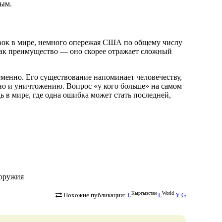
ным.
овок в мире, немного опережая США по общему числу
 как преимущество — оно скорее отражает сложный
менно. Его существование напоминает человечеству,
 но и уничтожению. Вопрос «у кого больше» на самом
ь в мире, где одна ошибка может стать последней,
о-оружия
Кыргызстан
World
Похожие публикации:
L
L
Y
G