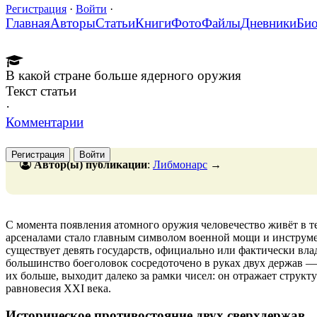
Регистрация
·
Войти
·
Главная
Авторы
Статьи
Книги
Фото
Файлы
Дневники
Би
В какой стране больше ядерного оружия
Текст статьи
·
Комментарии
Регистрация
Войти
Автор(ы) публикации
:
Либмонарс
→
С момента появления атомного оружия человечество живёт в 
арсеналами стало главным символом военной мощи и инструме
существует девять государств, официально или фактически в
большинство боеголовок сосредоточено в руках двух держав —
их больше, выходит далеко за рамки чисел: он отражает струк
равновесия XXI века.
Историческое противостояние двух сверхдержав