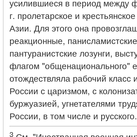
усилившиеся в период между 
г. пролетарское и крестьянско
Азии. Для этого она провозгла
реакционные, панисламистские
пантуранистские лозунги, выс
флагом "общенационального" е
отождествляла рабочий класс и
России с царизмом, с колониз
буржуазией, угнетателями тру
России, в том числе и русского.
3
См. "Иностранная военная ин