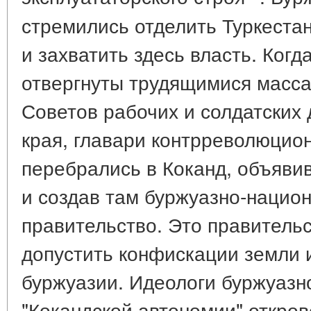
стремились отделить Туркестан
и захватить здесь власть. Ког
отвергнуты трудящимися массам
Советов рабочих и солдатских 
края, главари контрреволюцио
перебрались в Коканд, объяви
и создав там буржуазно-нацио
правительство. Это правитель
допустить конфискации земли 
буржуазии. Идеологи буржуазн
"Кокандской автономии" откров