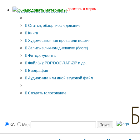
делитесь с миром!
Обнародовать материалы
Тип публикации
Статья, обзор, исследование
Книга
Художественная проза или поэзия
Запись в личном дневнике (блоге)
Фотодокументы
Файл(ы): PDF\DOC\RAR\ZIP и др.
Биография
Аудиокнига или иной звуковой файл
Дополнительные опции:
Создать голосование
KG
Мир