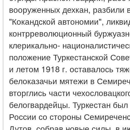
вооруженных дехкан, разбили
"Кокандской автономии", ликви
контрреволюционный буржуазн
клерикально- националистичес
положение Туркестанской Сове
и летом 1918 г. оставалось тя
белоказачьи мятежи в Семиреч
вторглись части чехословацког
белогвардейцы. Туркестан был 
России со стороны Семиреченс
Дутов, собрав новые силы, в ию