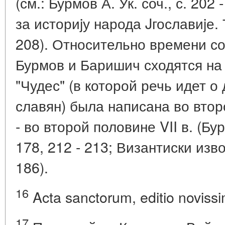
(см.: Бурмов А. Ук. соч., с. 202
за историjу народа Jгославиjе. Т
208). Относительно времени с
Бурмов и Баришич сходятся на 
"Чудес" (в которой речь идет о
славян) была написана во втор
- во второй половине VII в. (Бурм
178, 212 - 213; Византиски извор
186).
16
Acta sanctorum, editio novissim
17