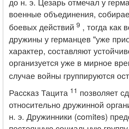
до н. э. Цезарь отмечал у гер
военные объединения, собира
9
боевых действий
, тогда как 
дружины у германцев "уже при
характер, составляют устойчив
организуется уже в мирное врем
случае войны группируются ос
11
Рассказ Тацита
позволяет с
относительно дружинной органи
н. э. Дружинники (comites) пре
постоянную социальную группу