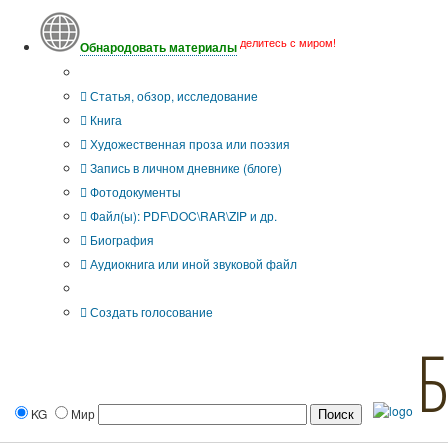
делитесь с миром!
Обнародовать материалы
Тип публикации
Статья, обзор, исследование
Книга
Художественная проза или поэзия
Запись в личном дневнике (блоге)
Фотодокументы
Файл(ы): PDF\DOC\RAR\ZIP и др.
Биография
Аудиокнига или иной звуковой файл
Дополнительные опции:
Создать голосование
KG
Мир