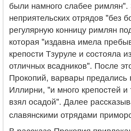
были намного слабее римлян". 
неприятельских отрядов "без б
регулярную конницу римлян по
которая "издавна имела пребы
крепости Тзуруле и состояла и
отличных всадников". После эт
Прокопий, варвары предались 
Иллирни, "и много крепостей и 
взял осадой". Далее рассказыв
славянскими отрядами приморс
В рассказе Прокопия привлека