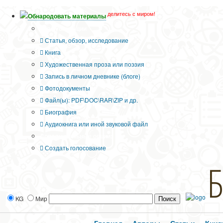
делитесь с миром!
Обнародовать материалы
Тип публикации
Статья, обзор, исследование
Книга
Художественная проза или поэзия
Запись в личном дневнике (блоге)
Фотодокументы
Файл(ы): PDF\DOC\RAR\ZIP и др.
Биография
Аудиокнига или иной звуковой файл
Дополнительные опции:
Создать голосование
KG
Мир