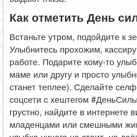
Как отметить День с
Встаньте утром, подойдите к з
Улыбнитесь прохожим, кассиру 
работе. Подарите кому-то улыб
маме или другу и просто улыбни
станет теплее). Сделайте селф
соцсети с хештегом #ДеньСилы
грустно, найдите в интернете
младенцами или смешными жив
улыбка ничего не стоит, но даё